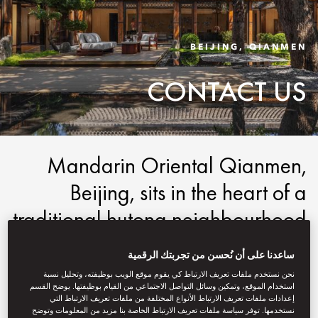
BEIJING, QIANMEN
CONTACT US
Mandarin Oriental Qianmen,
Beijing, sits in the heart of a
traditional hutong neighbourhood
inside the Beijing Central Axis, the
ساعدنا على أن نُحسن من تجربتك الرقمية
city’s key cultural artery. This
نحن نستخدم ملفات تعريف الارتباط كي يقوم موقع الويب بوظيفته، وتحليل نسبة
استخدام الموقع، وتمكين وسائل التواصل الاجتماعي من القيام بوظيفتها. يوضح القسم
ideal location allows it to offer
إعدادات ملفات تعريف الارتباط الأنواع المختلفة من ملفات تعريف الارتباط التي
نستخدمها. توفر سياسة ملفات تعريف الارتباط الخاصة بنا مزيد من المعلومات وتوضح