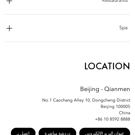
Restaurants
Phone: +86 10 8592 8865
Email:
moqnm-reservations@mohg.com
Yan Garden by Chef Fei: +86 10 8592 8897
Spa
Maple Lounge: +86 10 8592 8899
TIAO: +86 10 8592 8898
Phone: +86 10 8592 8872
VICINI: +86 10 8592 8896
Email:
moqnm-spa@mohg.com
LOCATION
Beijing - Qianmen
No.1 Caochang Alley 10, Dongcheng District
Beijing 100005
China
+86 10 8592 8888
عنوان البريد الإلكتروني
دردشة مباشرة
اتصل بـ