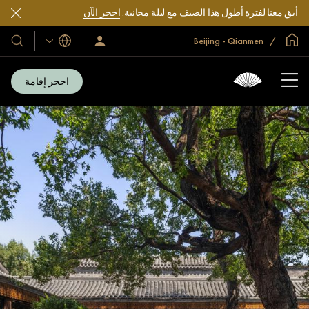
أبق معنا لفترة أطول هذا الصيف مع ليلة مجانية.
احجز الآن
الصفحة الرئيسية العالمية
Beijing - Qianmen
اللغات
سجّل
فنادقنا
الدخول/
ومنتجعا
انضم
الآن
احجز إقامة