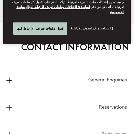
guests:
كيفية تعديل إعدادات ملفات تعريف الارتباط لديك. بالنقر على “قبول كل ملفات تعريف
الارتباط”، أنت توافق على
سياسة& الإعلانات وملفات تعريف الارتباط لدينا
و
سياسة
الخصوصية
إعدادات ملف تعريف الارتباط
قبول ملفات تعريف الارتباط كلها
CONTACT INFORMATION
General Enquiries
Address: No.1 Caochang Alley 10, Dongcheng District,
Beijing, 100005, China
Reservations
Phone: +86 10 8592 8888
Online: Reservations -
Best Rate Promise
Email:
moqnm-reservations@mohg.com