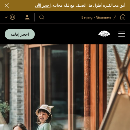
أبق معنا لفترة أطول هذا الصيف مع ليلة مجانية.
احجز الآن
الصفحة الرئيسية العالمية
Beijing - Qianmen
اللغات
فنادقنا
سجّل
الدخول/
ومنتجعاتنا
انضم
الآن
احجز إقامة