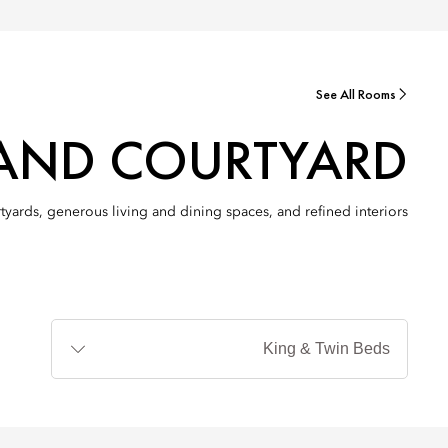
See All Rooms
AND COURTYARD
ards, generous living and dining spaces, and refined interiors.
أنواع
الأسرة