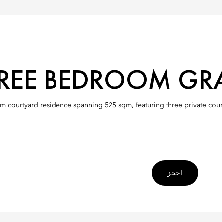
REE BEDROOM GR
 courtyard residence spanning 525 sqm, featuring three private courty
احجز