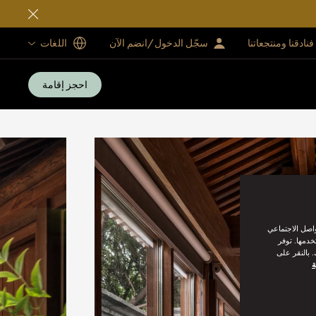
فنادقنا ومنتجعاتنا
سجّل الدخول/انضم الآن
اللغات
احجز إقامة
واصل الاجتماعي
خدمها. توفر
 بالنقر على
ة