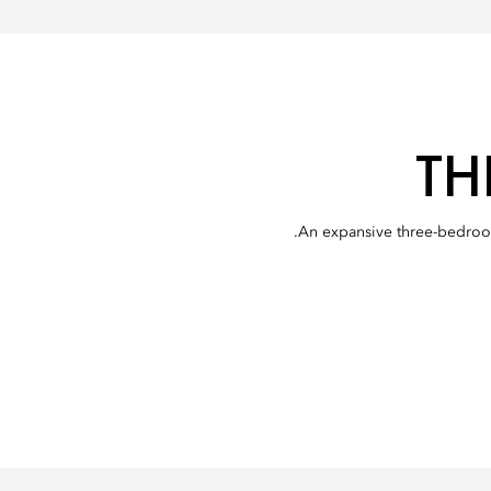
TH
An expansive three-bedroom