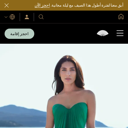
أبق معنا لفترة أطول هذا الصيف مع ليلة مجانية.
احجز الآن
الصفحة الرئيسية العالمية
اللغات
فنادقنا
سجّل
الدخول/
ومنتجعاتنا
انضم
الآن
احجز إقامة