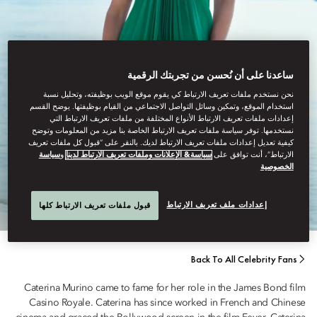
ساعدنا على أن نُحسن من تجربتك الرقمية
نحن نستخدم ملفات تعريف الارتباط كي يقوم موقع الويب بوظيفته، وتحليل نسبة
استخدام الموقع، وتمكين وسائل التواصل الاجتماعي من القيام بوظيفتها. يوضح القسم
إعدادات ملفات تعريف الارتباط الأنواع المختلفة من ملفات تعريف الارتباط التي
نستخدمها. توفر سياسة ملفات تعريف الارتباط الخاصة بنا مزيد من المعلومات وتوضح
كيفية تعديل إعدادات ملفات تعريف الارتباط لديك. بالنقر على “قبول كل ملفات تعريف
ACTRESS
الارتباط”، أنت توافق على
سياسة& الإعلانات وملفات تعريف الارتباط لدينا
و
سياسة
الخصوصية
CATERINA MURINO
إعدادات ملف تعريف الارتباط
قبول ملفات تعريف الارتباط كلها
Back To All Celebrity Fans
Caterina Murino came to fame for her role in the James Bond film
Casino Royale. Caterina has since worked in French and Chinese