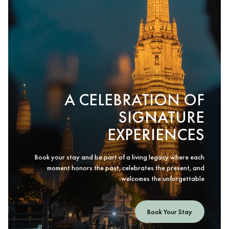
A CELEBRATION OF
SIGNATURE
EXPERIENCES
Book your stay and be part of a living legacy where each
moment honors the past, celebrates the present, and
welcomes the unforgettable.
Book Your Stay