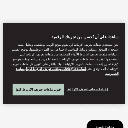
ساعدنا على أن نُحسن من تجربتك الرقمية
نحن نستخدم ملفات تعريف الارتباط كي يقوم موقع الويب بوظيفته، وتحليل نسبة
استخدام الموقع، وتمكين وسائل التواصل الاجتماعي من القيام بوظيفتها. يوضح القسم
إعدادات ملفات تعريف الارتباط الأنواع المختلفة من ملفات تعريف الارتباط التي
نستخدمها. توفر سياسة ملفات تعريف الارتباط الخاصة بنا مزيد من المعلومات وتوضح
كيفية تعديل إعدادات ملفات تعريف الارتباط لديك. بالنقر على “قبول كل ملفات تعريف
View All
الارتباط”، أنت توافق على
سياسة& الإعلانات وملفات تعريف الارتباط لدينا
و
سياسة
الخصوصية
RIVERSIDE TERRACE
إعدادات ملف تعريف الارتباط
قبول ملفات تعريف الارتباط كلها
A lavish riverside BBQ dinner.
Book Table