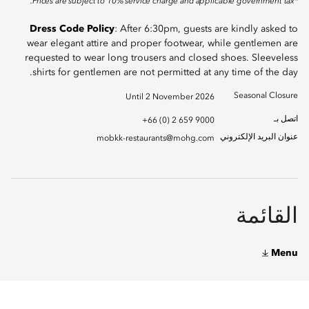
*Prices are subject to 10% service charge and applicable government tax.
Dress Code Policy
: After 6:30pm, guests are kindly asked to
wear elegant attire and proper footwear, while gentlemen are
requested to wear long trousers and closed shoes. Sleeveless
shirts for gentlemen are not permitted at any time of the day.
Seasonal Closure
Until 2 November 2026
اتصل بـ
+66 (0) 2 659 9000
عنوان البريد الإلكتروني
mobkk-restaurants@mohg.com
القائمة
Menu