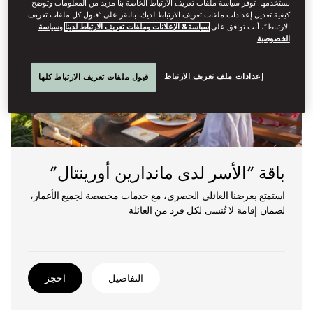
نستخدمها. توفر سياسة ملفات تعريف الارتباط الخاصة بنا مزيد من المعلومات وتوضح
كيفية تعديل إعدادات ملفات تعريف الارتباط لديك. بالنقر على “قبول كل ملفات تعريف
الارتباط”، أنت توافق على
سياسة& الإعلانات وملفات تعريف الارتباط لدينا
و
سياسة
الخصوصية
إعدادات ملف تعريف الارتباط
قبول ملفات تعريف الارتباط كلها
باقة “الأسر لدى ماندارين أورينتال”
استمتع بعرضنا العائلي الحصري، مع خدمات مخصصة لجميع الأعمار،
لضمان إقامة لا تُنسى لكل فرد من العائلة
التفاصيل
احجز