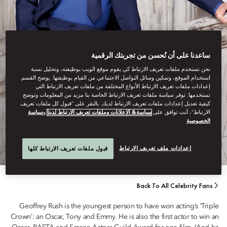
ساعدنا على أن نُحسن من تجربتك الرقمية
نحن نستخدم ملفات تعريف الارتباط كي يقوم موقع الويب بوظيفته، وتحليل نسبة
استخدام الموقع، وتمكين وسائل التواصل الاجتماعي من القيام بوظيفتها. يوضح القسم
إعدادات ملفات تعريف الارتباط الأنواع المختلفة من ملفات تعريف الارتباط التي
نستخدمها. توفر سياسة ملفات تعريف الارتباط الخاصة بنا مزيد من المعلومات وتوضح
ACTOR
كيفية تعديل إعدادات ملفات تعريف الارتباط لديك. بالنقر على “قبول كل ملفات تعريف
الارتباط”، أنت توافق على
سياسة& الإعلانات وملفات تعريف الارتباط لدينا
و
سياسة
الخصوصية
GEOFFREY RUSH
إعدادات ملف تعريف الارتباط
قبول ملفات تعريف الارتباط كلها
Back To All Celebrity Fans
Geoffrey Rush is the youngest person to have won acting’s ‘Triple
Crown’: an Oscar, Tony and Emmy. He is also the first actor to win an