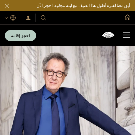
أبق معنا لفترة أطول هذا الصيف مع ليلة مجانية.
احجز الآن
الصفحة الرئيسية العالمية
اللغات
فنادقنا
سجّل
الدخول/
ومنتجعاتنا
انضم
الآن
احجز إقامة