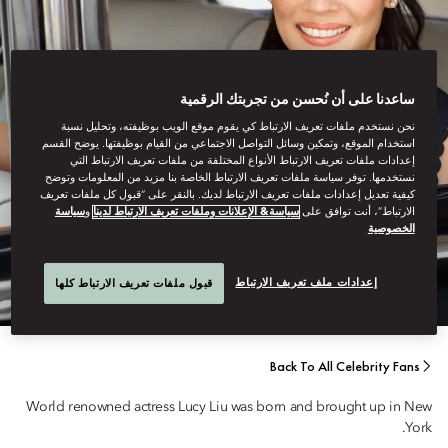
ساعدنا على أن نُحسن من تجربتك الرقمية
نحن نستخدم ملفات تعريف الارتباط كي يقوم موقع الويب بوظيفته، وتحليل نسبة
استخدام الموقع، وتمكين وسائل التواصل الاجتماعي من القيام بوظيفتها. يوضح القسم
إعدادات ملفات تعريف الارتباط الأنواع المختلفة من ملفات تعريف الارتباط التي
نستخدمها. توفر سياسة ملفات تعريف الارتباط الخاصة بنا مزيد من المعلومات وتوضح
كيفية تعديل إعدادات ملفات تعريف الارتباط لديك. بالنقر على “قبول كل ملفات تعريف
ACTRESS
الارتباط”، أنت توافق على
سياسة& الإعلانات وملفات تعريف الارتباط لدينا
و
سياسة
الخصوصية
LUCY LIU
إعدادات ملف تعريف الارتباط
قبول ملفات تعريف الارتباط كلها
Back To All Celebrity Fans
World renowned actress Lucy Liu was born and brought up in New
York.