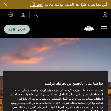
أبق معنا لفترة أطول هذا الصيف مع ليلة مجانية.
احجز الآن
الصفحة الرئيسية العالمية
اللغات
فنادقنا
سجّل
الدخول/
ومنتجعاتنا
انضم
الآن
احجز إقامة
ساعدنا على أن نُحسن من تجربتك الرقمية
نحن نستخدم ملفات تعريف الارتباط كي يقوم موقع الويب بوظيفته، وتحليل نسبة
استخدام الموقع، وتمكين وسائل التواصل الاجتماعي من القيام بوظيفتها. يوضح القسم
إعدادات ملفات تعريف الارتباط الأنواع المختلفة من ملفات تعريف الارتباط التي
نستخدمها. توفر سياسة ملفات تعريف الارتباط الخاصة بنا مزيد من المعلومات وتوضح
كيفية تعديل إعدادات ملفات تعريف الارتباط لديك. بالنقر على “قبول كل ملفات تعريف