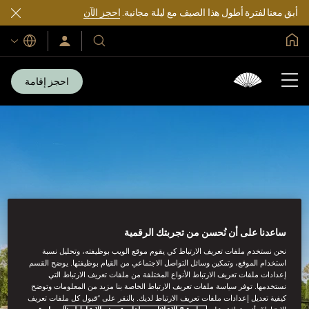
أبق معنا لفترة أطول هذا الصيف مع ليلة مجانية.
احجز الآن
الصفحة الرئيسية العالمية
اللغات
فنادقنا
سجّل
الدخول/
ومنتجعاتنا
انضم
الآن
احجز إقامة
ساعدنا على أن نُحسن من تجربتك الرقمية
نحن نستخدم ملفات تعريف الارتباط كي يقوم موقع الويب بوظيفته، وتحليل نسبة
استخدام الموقع، وتمكين وسائل التواصل الاجتماعي من القيام بوظيفتها. يوضح القسم
إعدادات ملفات تعريف الارتباط الأنواع المختلفة من ملفات تعريف الارتباط التي
نستخدمها. توفر سياسة ملفات تعريف الارتباط الخاصة بنا مزيد من المعلومات وتوضح
كيفية تعديل إعدادات ملفات تعريف الارتباط لديك. بالنقر على “قبول كل ملفات تعريف