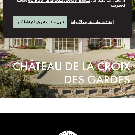
الارتباط”، أنت توافق على
سياسة& الإعلانات وملفات تعريف الارتباط لدينا
و
سياسة
الخصوصية
إعدادات ملف تعريف الارتباط
قبول ملفات تعريف الارتباط كلها
CHÂTEAU DE LA CROIX
DES GARDES