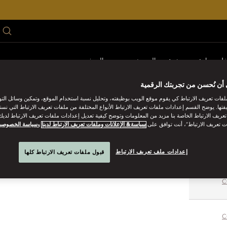
فل
اجتمع
هدية
العروض
موسم الصيف
أن نُحسن من تجربتك الرقمية
MAND
فات تعريف الارتباط كي يقوم موقع الويب بوظيفته، وتحليل نسبة استخدام الموقع، وتمكين وسائل الت
فتها. يوضح القسم إعدادات ملفات تعريف الارتباط الأنواع المختلفة من ملفات تعريف الارتباط التي نست
ريف الارتباط الخاصة بنا مزيد من المعلومات وتوضح كيفية تعديل إعدادات ملفات تعريف الارتباط لديك.
A hand-picked collection of the world’s finest private vacation home
ت تعريف الارتباط”، أنت توافق على
سياسة& الإعلانات وملفات تعريف الارتباط لدينا
و
سياسة الخصوصي
إعدادات ملف تعريف الارتباط
قبول ملفات تعريف الارتباط كلها
C
C