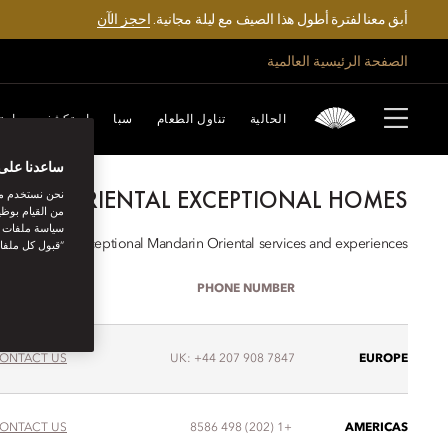
أبق معنا لفترة أطول هذا الصيف مع ليلة مجانية.
احجز الآن
الصفحة الرئيسية العالمية
CONTACT US
الحالية
تناول الطعام
سبا
استكشف
احت
ساعدنا على 
ARIN ORIENTAL EXCEPTIONAL HOMES
نحن نستخدم مل
من القيام بوظي
سياسة ملفات تع
s, delivering exceptional Mandarin Oriental services and experiences.
“قبول كل ملفا
EMAIL
PHONE NUMBER
ONTACT US
UK: +44 207 908 7847
EUROPE
ONTACT US
+1 (202) 498 8586
AMERICAS