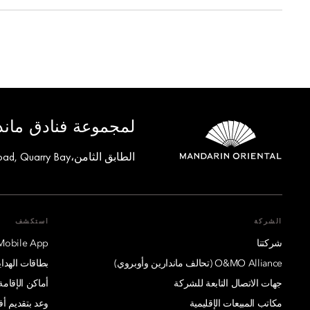
لمجموعة فنادق ماندا
الطابق الثامن،One Island East, Taikoo Place 18 Westlands Road, Quarry Bay, هونغ كونغ
الشركة
استكشف
شركتنا
Mobile App
O&MO Alliance (تحالف ماندارين وأوبروي)
بطاقات الهدايا
جهات الاتصال التابعة للشركة
أماكن الإقامة
مكاتب المبيعات الإقليمية
وعد بتقديم 