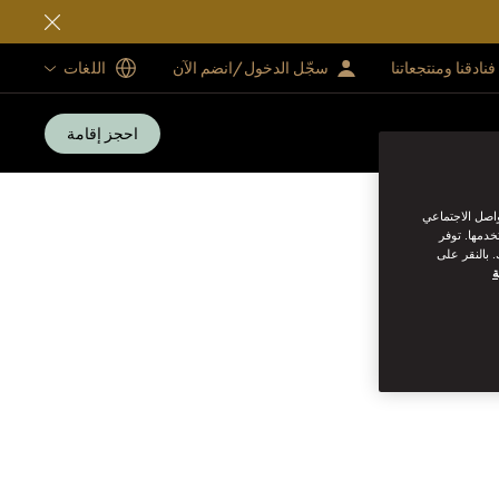
فنادقنا ومنتجعاتنا
سجّل الدخول/انضم الآن
اللغات
احجز إقامة
واصل الاجتماعي
خدمها. توفر
 بالنقر على
ة