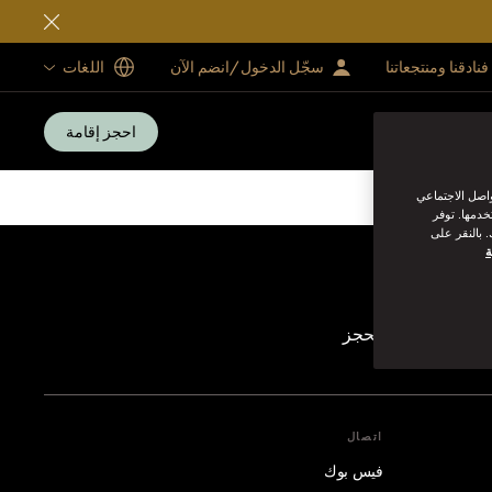
فنادقنا ومنتجعاتنا
سجّل الدخول/انضم الآن
اللغات
احجز إقامة
واصل الاجتماعي
خدمها. توفر
 بالنقر على
ة
رقام المجانية للحجز
اتصال
فيس بوك