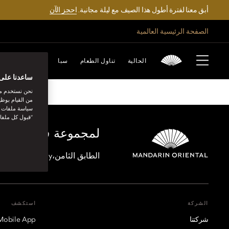
أبق معنا لفترة أطول هذا الصيف مع ليلة مجانية.
احجز الآن
الصفحة الرئيسية العالمية
ASSERIA PISTOLA
الحالية
تناول الطعام
سبا
استكشف
احت
ساعدنا على 
نحن نستخدم مل
من القيام بوظي
سياسة ملفات تع
“قبول كل ملفا
لمجموعة فنادق ماندا
الطابق الثامن،One Island East, Taikoo Place 18 Westlands Road, Quarry Bay, هونغ كونغ
الشركة
استكشف
شركتنا
Mobile App