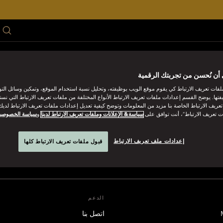
M
فل
اجتمع
هدية
العروض
موسم الصيف
أن نُحسن من تجربتك الرقمية
فات تعريف الارتباط كي يقوم موقع الويب بوظيفته، وتحليل نسبة استخدام الموقع، وتمكين وسائل الت
فتها. يوضح القسم إعدادات ملفات تعريف الارتباط الأنواع المختلفة من ملفات تعريف الارتباط التي نست
ريف الارتباط الخاصة بنا مزيد من المعلومات وتوضح كيفية تعديل إعدادات ملفات تعريف الارتباط لديك.
ت تعريف الارتباط”، أنت توافق على
سياسة& الإعلانات وملفات تعريف الارتباط لدينا
و
سياسة الخصوصي
رين أورينتال
إعدادات ملف تعريف الارتباط
قبول ملفات تعريف الارتباط كلها
عرض الأ
الدعم
اتصل بنا