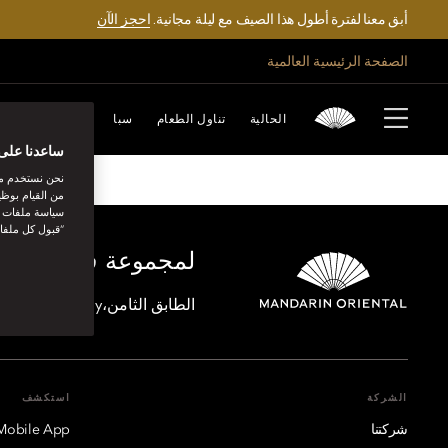
أبق معنا لفترة أطول هذا الصيف مع ليلة مجانية.
احجز الآن
الصفحة الرئيسية العالمية
VILLA TUSCANY
الحالية
تناول الطعام
سبا
استكشف
احت
ساعدنا على 
نحن نستخدم مل
من القيام بوظي
سياسة ملفات تع
“قبول كل ملفا
لمجموعة فنادق ماندا
الطابق الثامن،One Island East, Taikoo Place 18 Westlands Road, Quarry Bay, هونغ كونغ
الشركة
استكشف
شركتنا
Mobile App