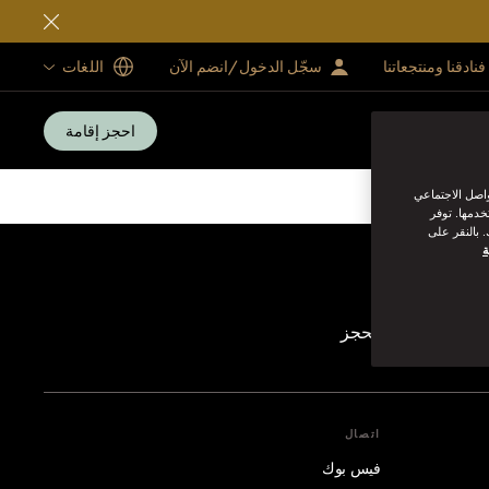
فنادقنا ومنتجعاتنا
سجّل الدخول/انضم الآن
اللغات
احجز إقامة
واصل الاجتماعي
خدمها. توفر
 بالنقر على
ة
رقام المجانية للحجز
اتصال
فيس بوك