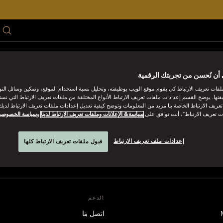
فل
اجتمع
هدية
العروض
موسم الصيف
أن نُحسن من تجربتك الرقمية
فات تعريف الارتباط كي يقوم موقع الويب بوظيفته، وتحليل نسبة استخدام الموقع، وتمكين وسائل الت
فتها. يوضح القسم إعدادات ملفات تعريف الارتباط الأنواع المختلفة من ملفات تعريف الارتباط التي نست
ريف الارتباط الخاصة بنا مزيد من المعلومات وتوضح كيفية تعديل إعدادات ملفات تعريف الارتباط لديك.
ت تعريف الارتباط”، أنت توافق على
سياسة& الإعلانات وملفات تعريف الارتباط لدينا
و
سياسة الخصوصي
رين أورينتال
إعدادات ملف تعريف الارتباط
قبول ملفات تعريف الارتباط كلها
عرض الأ
الدعم
اتصل بنا