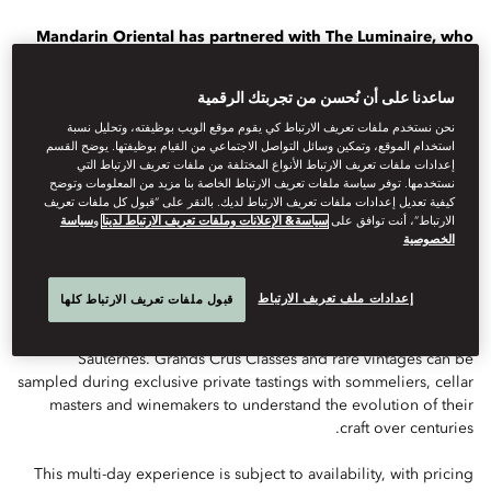
Mandarin Oriental has partnered with The Luminaire, who
create luxury travel experiences that offer a deeper
understanding of the world, to design a collection of
ساعدنا على أن نُحسن من تجربتك الرقمية
transformational journeys for a growing number of our
نحن نستخدم ملفات تعريف الارتباط كي يقوم موقع الويب بوظيفته، وتحليل نسبة
hotels.
استخدام الموقع، وتمكين وسائل التواصل الاجتماعي من القيام بوظيفتها. يوضح القسم
إعدادات ملفات تعريف الارتباط الأنواع المختلفة من ملفات تعريف الارتباط التي
This experience is designed by The Luminaire exclusively for
نستخدمها. توفر سياسة ملفات تعريف الارتباط الخاصة بنا مزيد من المعلومات وتوضح
guests of Mandarin Oriental, Paris. Lovers of fine wine begin at
كيفية تعديل إعدادات ملفات تعريف الارتباط لديك. بالنقر على “قبول كل ملفات تعريف
Mandarin Oriental, Paris, home to an exceptional on-site cellar,
الارتباط”، أنت توافق على
سياسة& الإعلانات وملفات تعريف الارتباط لدينا
و
سياسة
الخصوصية
before venturing to Bordeaux to discover one of the finest wine
regions in the world.
إعدادات ملف تعريف الارتباط
قبول ملفات تعريف الارتباط كلها
The itinerary includes privileged access, and chauffer service, to
historic estates such as Saint-Émilion, Pessac-Léognan and
Sauternes. Grands Crus Classés and rare vintages can be
sampled during exclusive private tastings with sommeliers, cellar
masters and winemakers to understand the evolution of their
craft over centuries.
This multi-day experience is subject to availability, with pricing