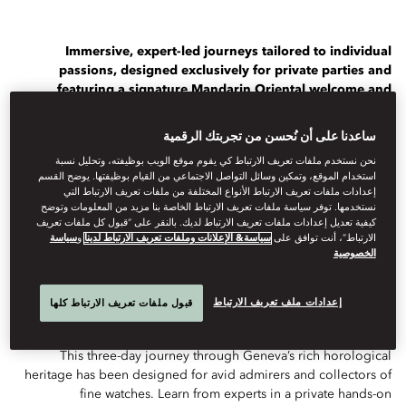
Immersive, expert-led journeys tailored to individual
passions, designed exclusively for private parties and
featuring a signature Mandarin Oriental welcome and
touches.
ساعدنا على أن نُحسن من تجربتك الرقمية
Mandarin Oriental has partnered with The Luminaire, who
نحن نستخدم ملفات تعريف الارتباط كي يقوم موقع الويب بوظيفته، وتحليل نسبة
create luxury travel experiences that offer a deeper
استخدام الموقع، وتمكين وسائل التواصل الاجتماعي من القيام بوظيفتها. يوضح القسم
understanding of the world, to design a collection of
إعدادات ملفات تعريف الارتباط الأنواع المختلفة من ملفات تعريف الارتباط التي
transformational journeys for a growing number of our
نستخدمها. توفر سياسة ملفات تعريف الارتباط الخاصة بنا مزيد من المعلومات وتوضح
hotels.
كيفية تعديل إعدادات ملفات تعريف الارتباط لديك. بالنقر على “قبول كل ملفات تعريف
الارتباط”، أنت توافق على
سياسة& الإعلانات وملفات تعريف الارتباط لدينا
و
سياسة
الخصوصية
To many, watches are endlessly fascinating, infinitely collectable
and uniquely beautiful. And yet those houses and artisans at the
heart of the heritage and innovation in fine horology - in
إعدادات ملف تعريف الارتباط
قبول ملفات تعريف الارتباط كلها
Switzerland - remain elusive and inaccessible. Until now.
This three-day journey through Geneva’s rich horological
heritage has been designed for avid admirers and collectors of
fine watches. Learn from experts in a private hands-on