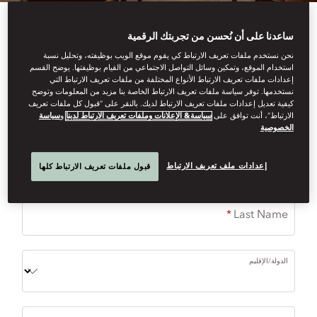
Please complete the form to request a reservation.
ساعدنا على أن نُحسن من تجربتك الرقمية
نحن نستخدم ملفات تعريف الارتباط كي يقوم موقع الويب بوظيفته، وتحليل نسبة
) required field
*
(
استخدام الموقع، وتمكين وسائل التواصل الاجتماعي من القيام بوظيفتها. يوضح القسم
إعدادات ملفات تعريف الارتباط الأنواع المختلفة من ملفات تعريف الارتباط التي
نستخدمها. توفر سياسة ملفات تعريف الارتباط الخاصة بنا مزيد من المعلومات وتوضح
Restaurant
كيفية تعديل إعدادات ملفات تعريف الارتباط لديك. بالنقر على “قبول كل ملفات تعريف
الارتباط”، أنت توافق على
سياسة& الإعلانات وملفات تعريف الارتباط لدينا
و
سياسة
الخصوصية
First Name
إعدادات ملف تعريف الارتباط
قبول ملفات تعريف الارتباط كلها
Last Name
الدولة/الإقليم