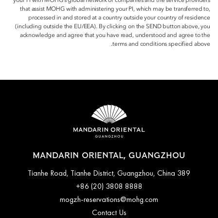
your PI with MOHG’s global network of companies and the service providers
that assist MOHG with administering your PI, which may be transferred to,
processed in and stored at a country outside your country of residence
(including outside the EU/EEA). By clicking on the SEND button above, you
acknowledge and agree that you have read, understood and agree to the
terms and conditions specified above.
MANDARIN ORIENTAL, GUANGZHOU
389 Tianhe Road, Tianhe District, Guangzhou, China
+86 (20) 3808 8888
mogzh-reservations@mohg.com
Contact Us