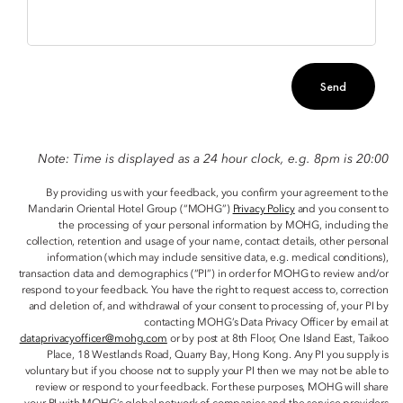
Send
Note: Time is displayed as a 24 hour clock, e.g. 8pm is 20:00
By providing us with your feedback, you confirm your agreement to the
Mandarin Oriental Hotel Group (“MOHG”)
Privacy Policy
and you consent to
the processing of your personal information by MOHG, including the
collection, retention and usage of your name, contact details, other personal
information (which may include sensitive data, e.g. medical conditions),
transaction data and demographics (“PI”) in order for MOHG to review and/or
respond to your feedback. You have the right to request access to, correction
and deletion of, and withdrawal of your consent to processing of, your PI by
contacting MOHG’s Data Privacy Officer by email at
dataprivacyofficer@mohg.com
or by post at 8th Floor, One Island East, Taikoo
Place, 18 Westlands Road, Quarry Bay, Hong Kong. Any PI you supply is
voluntary but if you choose not to supply your PI then we may not be able to
review or respond to your feedback. For these purposes, MOHG will share