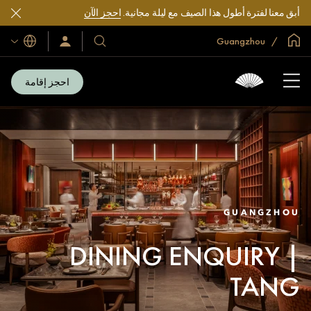
أبق معنا لفترة أطول هذا الصيف مع ليلة مجانية.
احجز الآن
الصفحة الرئيسية العالمية
Guangzhou
اللغات
فنادقنا
سجّل
الدخول/
ومنتجعاتنا
انضم
الآن
احجز إقامة
GUANGZHOU
DINING ENQUIRY |
TANG