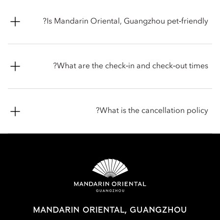
luxurious Mandarin Suite and the themed rooms and suites
Rooms and suites feature a range of luxury amenities,
tailor-made for kid.
including complimentary Wi-Fi, flat-screen televisions, a
Is Mandarin Oriental, Guangzhou pet‑friendly?
Nespresso coffee machine, spacious work areas, walk-in
wardrobes and goose-down bedding. Suites offer additional
living and dining space, while Club Rooms and eligible Suites
Yes, pets are allowed at Mandarin Oriental, Guangzhou. We
include access to the Oriental Club Lounge.
can accommodate one dog or one cat under 10kgs. To
What are the check‑in and check‑out times?
ensure a comfortable stay for you and our other guests, we
request that your pets are kept on the lead while in common
areas and are not left unattended. Pets are welcome in public
Check-in is at 3pm, and the check-out is at 12pm (noon). If you
spaces with the exception of all dining outlets, The Spa,
require assistance for early check-in or late check-out, you can
What is the cancellation policy?
Fitness Centre, Oriental Club Lounge and our events spaces.
inform the hotel when booking or by talking with the team at
We offer food and water bowls for your pets. To ensure the
the front desk.
most comfortable stay, you are encouraged to contact the
Cancellation and prepayment policies vary according to
hotel before arrival to confirm the latest pet policy, including
accommodation type. Guests are advised to read the specific
any fees or special arrangements that may apply.
terms and conditions of their reservation when booking.
Some rates may require advance payments and have different
cancellation requirements. For further information, please
contact the hotel directly.
MANDARIN ORIENTAL, GUANGZHOU