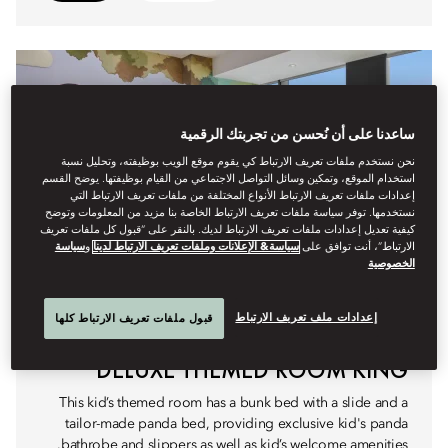
ساعدنا على أن نُحسن من تجربتك الرقمية
نحن نستخدم ملفات تعريف الارتباط كي يقوم موقع الويب بوظيفته، وتحليل نسبة
استخدام الموقع، وتمكين وسائل التواصل الاجتماعي من القيام بوظيفتها. يوضح القسم
إعدادات ملفات تعريف الارتباط الأنواع المختلفة من ملفات تعريف الارتباط التي
نستخدمها. توفر سياسة ملفات تعريف الارتباط الخاصة بنا مزيد من المعلومات وتوضح
كيفية تعديل إعدادات ملفات تعريف الارتباط لديك. بالنقر على “قبول كل ملفات تعريف
الارتباط”، أنت توافق على
سياسة& الإعلانات وملفات تعريف الارتباط لدينا
و
سياسة
الخصوصية
إعدادات ملف تعريف الارتباط
قبول ملفات تعريف الارتباط كلها
DELUXE THEMED ROOM KING
This kid’s themed room has a bunk bed with a slide and a
tailor-made panda bed, providing exclusive kid's panda
bathrobe and slippers as well as kid’s welcome amenities.