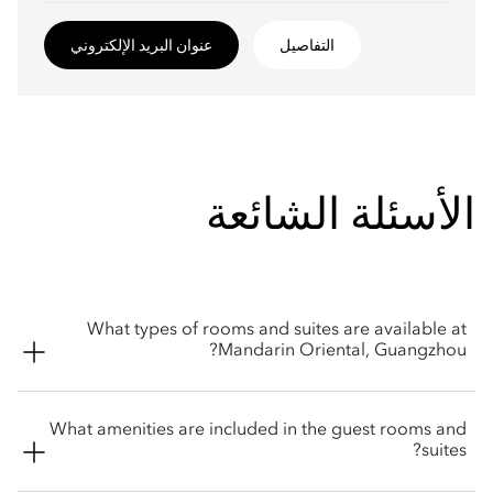
التفاصيل
عنوان البريد الإلكتروني
الأسئلة الشائعة
What types of rooms and suites are available at
Mandarin Oriental, Guangzhou?
Mandarin Oriental, Guangzhou offers a wide selection of
What amenities are included in the guest rooms and
elegant rooms and suites. From Superior Rooms, Deluxe
suites?
Rooms, Mandarin Rooms, Executive Suites, Premier Suite,
Club Rooms and Suites with Oriental Club Lounge access, the