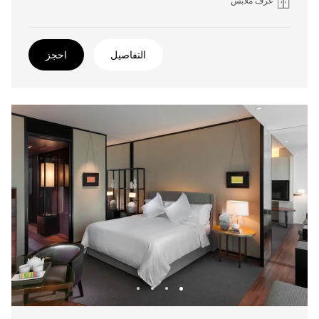
غرف ملابس
التفاصيل
احجز