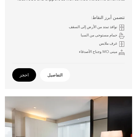
تتضمن أبرز النقاط:
نوافذ تمتد من الأرض إلى السقف
حمام مستوحى من السبا
غرف ملابس
مينى MO وجناح الأصدقاء
التفاصيل
احجز