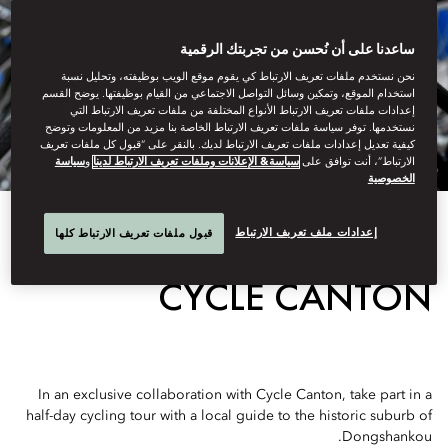
ساعدنا على أن نُحسن من تجربتك الرقمية
نحن نستخدم ملفات تعريف الارتباط كي يقوم موقع الويب بوظيفته، وتحليل نسبة
استخدام الموقع، وتمكين وسائل التواصل الاجتماعي من القيام بوظيفتها. يوضح القسم
إعدادات ملفات تعريف الارتباط الأنواع المختلفة من ملفات تعريف الارتباط التي
نستخدمها. توفر سياسة ملفات تعريف الارتباط الخاصة بنا مزيد من المعلومات وتوضح
كيفية تعديل إعدادات ملفات تعريف الارتباط لديك. بالنقر على “قبول كل ملفات تعريف
الارتباط”، أنت توافق على
سياسة& الإعلانات وملفات تعريف الارتباط لدينا
و
سياسة
الخصوصية
View All
إعدادات ملف تعريف الارتباط
قبول ملفات تعريف الارتباط كلها
CYCLE CANTON
In an exclusive collaboration with Cycle Canton, take part in a
half-day cycling tour with a local guide to the historic suburb of
Dongshankou.