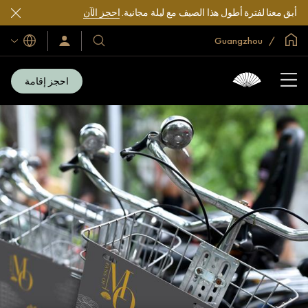
أبق معنا لفترة أطول هذا الصيف مع ليلة مجانية.
احجز الآن
الصفحة الرئيسية العالمية
Guangzhou
اللغات
فنادقنا
سجّل
الدخول/
ومنتجعاتنا
انضم
الآن
احجز إقامة