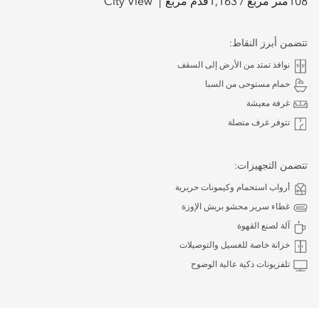
108
متر مربع /
1,163
قدم مربع
City View
تتضمن أبرز النقاط:
نوافذ تمتد من الأرض إلى السقف
حمام مستوحى من السبا
غرفة معيشة
تتوفر غرف متصلة
تتضمن التجهيزات:
أرواب استحمام وكيمونات حريرية
غطاء سرير محشو بريش الإوزة
آلة لصنع القهوة
خزانة خاصة للغسيل والتوصيلات
تلفزيونات ذكية عالية الوضوح