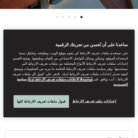
See All Rooms
ساعدنا على أن نُحسن من تجربتك الرقمية
نحن نستخدم ملفات تعريف الارتباط كي يقوم موقع الويب بوظيفته، وتحليل نسبة
CLUB EXECUTIVE SUITE
استخدام الموقع، وتمكين وسائل التواصل الاجتماعي من القيام بوظيفتها. يوضح القسم
إعدادات ملفات تعريف الارتباط الأنواع المختلفة من ملفات تعريف الارتباط التي
نستخدمها. توفر سياسة ملفات تعريف الارتباط الخاصة بنا مزيد من المعلومات وتوضح
كيفية تعديل إعدادات ملفات تعريف الارتباط لديك. بالنقر على “قبول كل ملفات تعريف
Enjoying panoramic city views, these suites offer the amenities of
الارتباط”، أنت توافق على
سياسة& الإعلانات وملفات تعريف الارتباط لدينا
و
سياسة
our Executive Suites but with Oriental Club privileges. A
الخصوصية
separate living room features seating and a dining table, and a
large bedroom offers a king bed.
إعدادات ملف تعريف الارتباط
قبول ملفات تعريف الارتباط كلها
أنوا
الأ