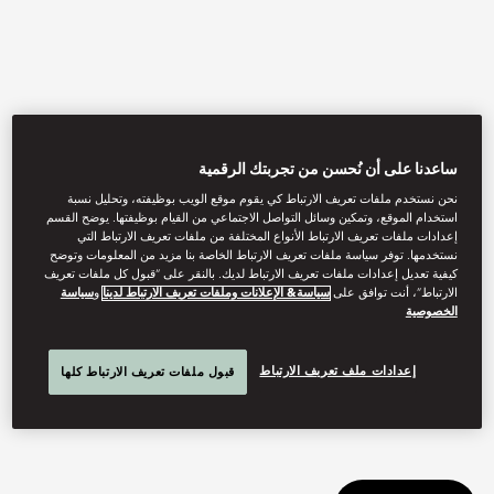
ساعدنا على أن نُحسن من تجربتك الرقمية
نحن نستخدم ملفات تعريف الارتباط كي يقوم موقع الويب بوظيفته، وتحليل نسبة
استخدام الموقع، وتمكين وسائل التواصل الاجتماعي من القيام بوظيفتها. يوضح القسم
إعدادات ملفات تعريف الارتباط الأنواع المختلفة من ملفات تعريف الارتباط التي
View All
نستخدمها. توفر سياسة ملفات تعريف الارتباط الخاصة بنا مزيد من المعلومات وتوضح
كيفية تعديل إعدادات ملفات تعريف الارتباط لديك. بالنقر على “قبول كل ملفات تعريف
الارتباط”، أنت توافق على
سياسة& الإعلانات وملفات تعريف الارتباط لدينا
و
سياسة
SUSHI SHIKON
الخصوصية
إعدادات ملف تعريف الارتباط
قبول ملفات تعريف الارتباط كلها
A three-star Michelin restaurant with quintessential Edo-style
sushi experience crafted by Master Chef Masahiro Yoshitake.