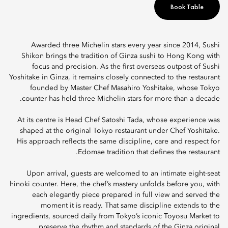
Book Table
Awarded three Michelin stars every year since 2014, Sushi
Shikon brings the tradition of Ginza sushi to Hong Kong with
focus and precision. As the first overseas outpost of Sushi
Yoshitake in Ginza, it remains closely connected to the restaurant
founded by Master Chef Masahiro Yoshitake, whose Tokyo
counter has held three Michelin stars for more than a decade.
At its centre is Head Chef Satoshi Tada, whose experience was
shaped at the original Tokyo restaurant under Chef Yoshitake.
His approach reflects the same discipline, care and respect for
Edomae tradition that defines the restaurant.
Upon arrival, guests are welcomed to an intimate eight-seat
hinoki counter. Here, the chef’s mastery unfolds before you, with
each elegantly piece prepared in full view and served the
moment it is ready. That same discipline extends to the
ingredients, sourced daily from Tokyo’s iconic Toyosu Market to
preserve the rhythm and standards of the Ginza original.