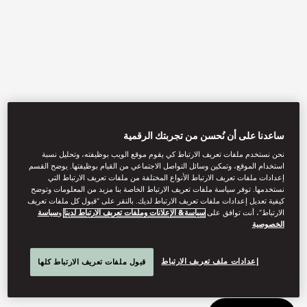
ساعدنا على أن نُحسن من تجربتك الرقمية
نحن نستخدم ملفات تعريف الارتباط كي يقوم موقع الويب بوظيفته، وتحليل نسبة
View All
استخدام الموقع، وتمكين وسائل التواصل الاجتماعي من القيام بوظيفتها. يوضح القسم
إعدادات ملفات تعريف الارتباط الأنواع المختلفة من ملفات تعريف الارتباط التي
AZURE
نستخدمها. توفر سياسة ملفات تعريف الارتباط الخاصة بنا مزيد من المعلومات وتوضح
كيفية تعديل إعدادات ملفات تعريف الارتباط لديك. بالنقر على “قبول كل ملفات تعريف
الارتباط”، أنت توافق على
سياسة& الإعلانات وملفات تعريف الارتباط لدينا
و
سياسة
الخصوصية
Relax at our tropical poolside bar with refreshing drinks, light
bites, and a selection of kids’ menu.
إعدادات ملف تعريف الارتباط
قبول ملفات تعريف الارتباط كلها