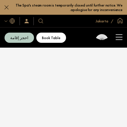
The Spa's steam room is temporarily closed until further notice. We
apologise for any inconvenience.
الصفحة الرئيسية العالمية
Jakarta
اللغات
فنادقنا
سجّل
الدخول/
ومنتجعاتنا
انضم
الآن
Book Table
احجز إقامة