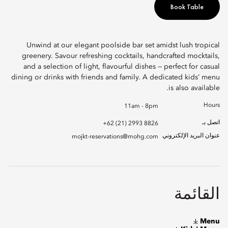
Book Table
Unwind at our elegant poolside bar set amidst lush tropical
greenery. Savour refreshing cocktails, handcrafted mocktails,
and a selection of light, flavourful dishes — perfect for casual
dining or drinks with friends and family. A dedicated kids’ menu
is also available.
Hours
11am - 8pm
اتصل بـ
+62 (21) 2993 8826
عنوان البريد الإلكتروني
mojkt-reservations@mohg.com
القائمة
Menu