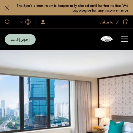
The Spa's steam room is temporarily closed until further notice. We
apologise for any inconvenience.
الصفحة الرئيسية العالمية
Jakarta
اللغات
سجّل
فنادقنا
الدخول/
ومنتجعا
انضم
الآن
احجز إقامة