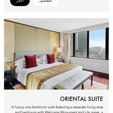
التفاصيل
احجز
ORIENTAL SUITE
A luxury one-bedroom suite featuring a separate living area
and bedroom with Welcome Monument and city views, a