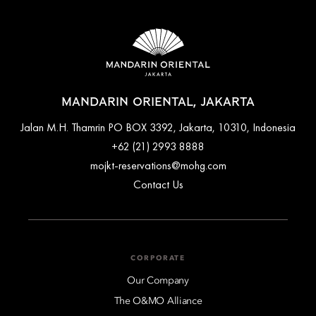
Cancellation and prepayment policies vary according to
accommodation type. Guests are advised to read the specific
terms and conditions of their reservation when booking.
Some rates may require advance payments and have different
cancellation requirements. For further information, please
contact the hotel directly.
MANDARIN ORIENTAL, JAKARTA
Jalan M.H. Thamrin PO BOX 3392, Jakarta, 10310, Indonesia
+62 (21) 2993 8888
mojkt-reservations@mohg.com
Contact Us
CORPORATE
Our Company
The O&MO Alliance