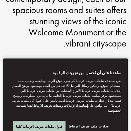
spacious rooms and suites offers
stunning views of the iconic
Welcome Monument or the
vibrant cityscape.
عرض الكل
الغرف
الأجنحة
النادي
غرف متصلة وغرف عائل
ساعدنا على أن نُحسن من تجربتك الرقمية
نحن نستخدم ملفات تعريف الارتباط كي يقوم موقع الويب بوظيفته، وتحليل نسبة
استخدام الموقع، وتمكين وسائل التواصل الاجتماعي من القيام بوظيفتها. يوضح القسم
إعدادات ملفات تعريف الارتباط الأنواع المختلفة من ملفات تعريف الارتباط التي
نستخدمها. توفر سياسة ملفات تعريف الارتباط الخاصة بنا مزيد من المعلومات وتوضح
كيفية تعديل إعدادات ملفات تعريف الارتباط لديك. بالنقر على “قبول كل ملفات تعريف
الارتباط”، أنت توافق على
سياسة& الإعلانات وملفات تعريف الارتباط لدينا
و
سياسة
الخصوصية
إعدادات ملف تعريف الارتباط
قبول ملفات تعريف الارتباط كلها