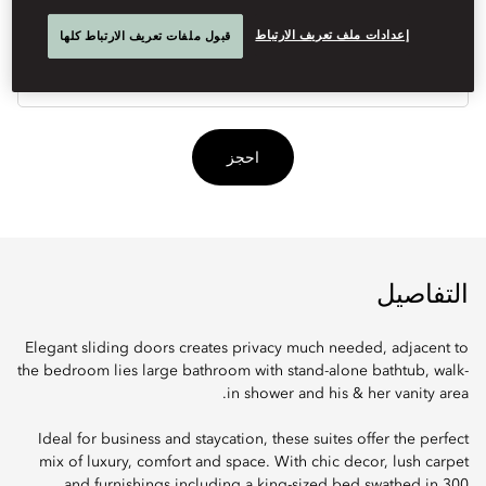
إعدادات ملف تعريف الارتباط
قبول ملفات تعريف الارتباط كلها
أنوا
الأ
احجز
التفاصيل
Elegant sliding doors creates privacy much needed, adjacent to
the bedroom lies large bathroom with stand-alone bathtub, walk-
in shower and his & her vanity area.
Ideal for business and staycation, these suites offer the perfect
mix of luxury, comfort and space. With chic decor, lush carpet
and furnishings including a king-sized bed swathed in 300