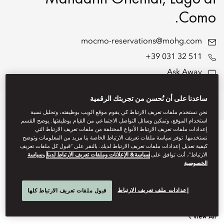
Como.
mocmo-reservations@mohg.com
+39 031 32 511
Ask Away
ساعدنا على أن نُحسن من تجربتك الرقمية
Offers
Experiences
Dine
Stay
نحن نستخدم ملفات تعريف الارتباط كي يقوم موقع الويب بوظيفته، وتحليل نسبة
استخدام الموقع، وتمكين وسائل التواصل الاجتماعي من القيام بوظيفتها. يوضح القسم
إعدادات ملفات تعريف الارتباط الأنواع المختلفة من ملفات تعريف الارتباط التي
STAY
نستخدمها. توفر سياسة ملفات تعريف الارتباط الخاصة بنا مزيد من المعلومات وتوضح
كيفية تعديل إعدادات ملفات تعريف الارتباط لديك. بالنقر على “قبول كل ملفات تعريف
الارتباط”، أنت توافق على
سياسة& الإعلانات وملفات تعريف الارتباط لدينا
و
سياسة
الخصوصية
Stay in one of our elegantly designed, interconnected family
rooms or suites - spacious and thoughtfully arranged to
إعدادات ملف تعريف الارتباط
قبول ملفات تعريف الارتباط كلها
accommodate travel with children or extended family.
View All