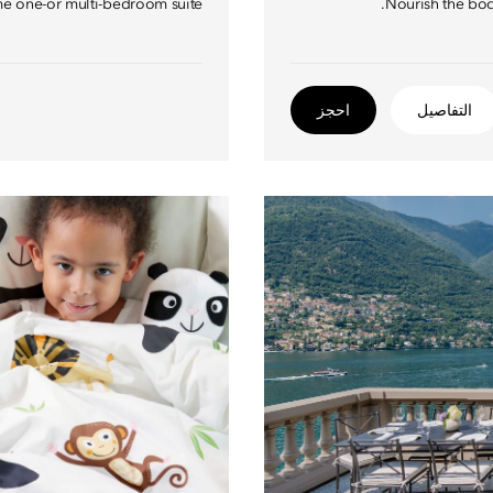
me one-or multi-bedroom suite.
Nourish the body
التفاصيل
احجز