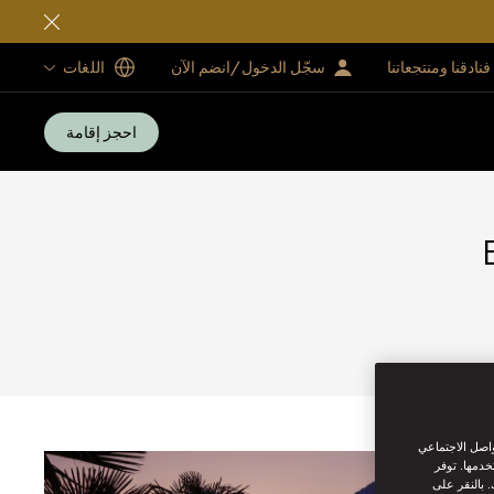
فنادقنا ومنتجعاتنا
سجّل الدخول/انضم الآن
اللغات
احجز إقامة
واصل الاجتماعي
خدمها. توفر
 بالنقر على