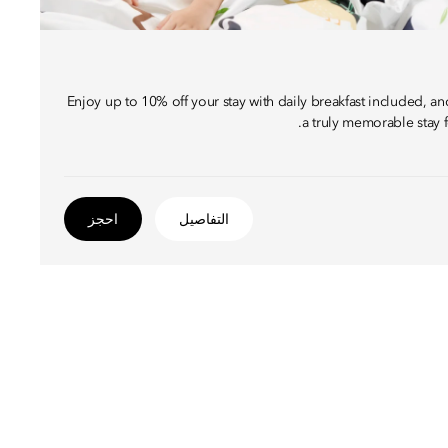
Enjoy up to 10% off your stay with daily breakfast included, a
a truly memorable stay 
التفاصيل
احجز