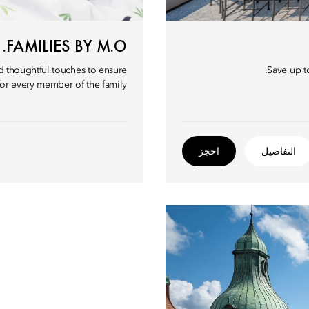
FAMILIES BY M.O.
nd thoughtful touches to ensure
Save up t
for every member of the family.
التفاصيل
احجز