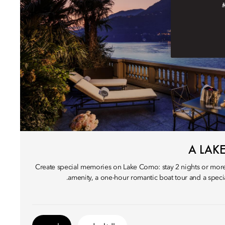
ة
A LAK
Create special memories on Lake Como: stay 2 nights or mor
amenity, a one-hour romantic boat tour and a speci