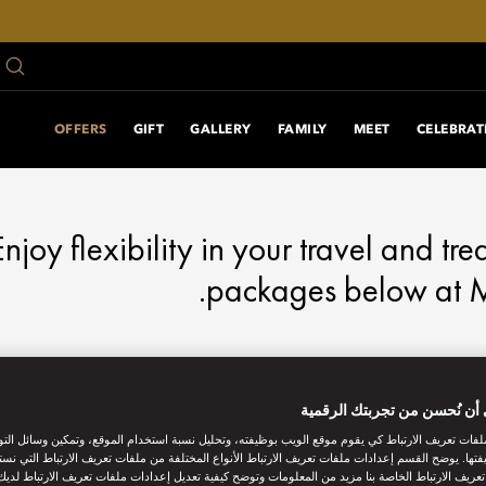
F
OFFERS
GIFT
GALLERY
FAMILY
MEET
CELEBRAT
Enjoy flexibility in your travel and tre
packages below at M
أن نُحسن من تجربتك الرقمية
فات تعريف الارتباط كي يقوم موقع الويب بوظيفته، وتحليل نسبة استخدام الموقع، وتمكين وسائل الت
فتها. يوضح القسم إعدادات ملفات تعريف الارتباط الأنواع المختلفة من ملفات تعريف الارتباط التي نست
ريف الارتباط الخاصة بنا مزيد من المعلومات وتوضح كيفية تعديل إعدادات ملفات تعريف الارتباط لديك.