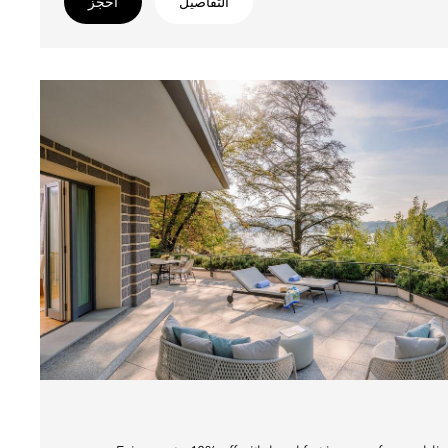
التفاصيل
احجز