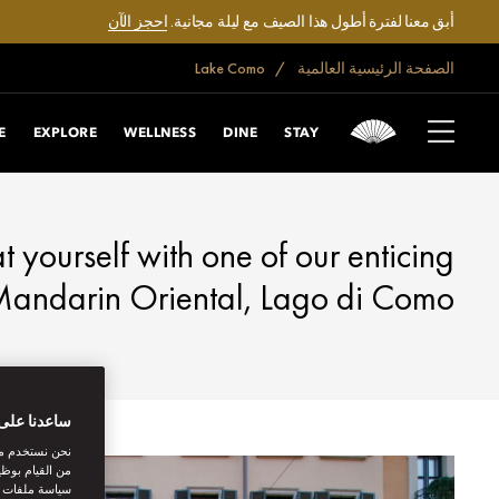
أبق معنا لفترة أطول هذا الصيف مع ليلة مجانية.
احجز الآن
الصفحة الرئيسية العالمية
Lake Como
LAKE COMO
ANTASTIC OFFERS
E
EXPLORE
WELLNESS
DINE
STAY
at yourself with one of our enticing
andarin Oriental, Lago di Como.
ساعدنا على 
نحن نستخدم مل
من القيام بوظي
سياسة ملفات تع