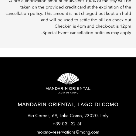
A pre-authorization amount equivalent 100% of the stay will be
taken on the provided credit card at the expiration of the
cancellation policy. This amount is not charged but kept on hold
and will be used to settle the bill on check-out.
Check-in is 4pm and check-out is 12pm.
Special Event cancellation policies may apply.
MANDARIN ORIENTAL, LAGO DI COMO
Via Caronti, 69, Lake Como, 22020, Italy
+39 031 32 511
mocmo-reservations@mohg.com