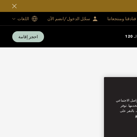
فنادقنا ومنتجعاتنا
سجّل الدخول/انضم الآن
اللغات
احجز إقامة
12
واصل الاجتماعي
خدمها. توفر
 بالنقر على
ة