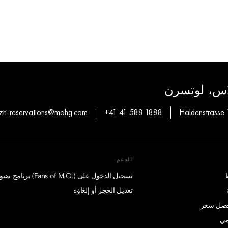
لاس، لوتسرن
zn-reservations@mohg.com
+41 41 588 1888
Haldenstrasse 
الدعم
تسجيل الدخول على (.Fans of M.O) برنامج ضيوف درجة الإمتياز
تعديل الحجز أو إلغاؤه
أفضل سعر
مي