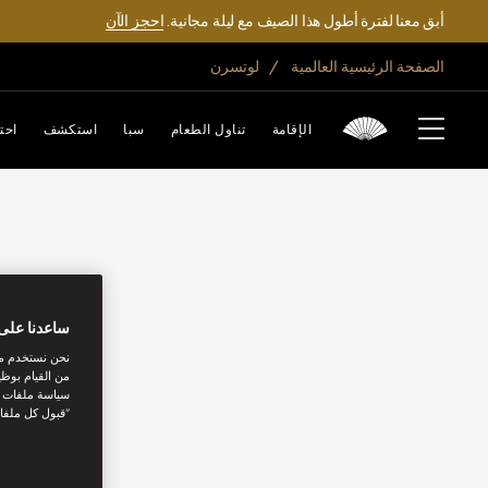
أبق معنا لفترة أطول هذا الصيف مع ليلة مجانية.
احجز الآن
الصفحة الرئيسية العالمية
لوتسرن
الإقامة
تناول الطعام
سبا
استكشف
احت
ساعدنا على 
نحن نستخدم مل
من القيام بوظي
سياسة ملفات تع
“قبول كل ملفا