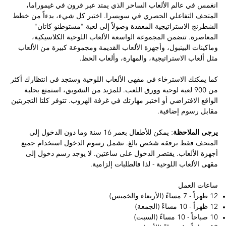
انغمس في عالم الألعاب الساحر الذي يمتد عبر قرون في غيموراما،
المتحف التفاعلي الحصري في سويسرا. اختبر كل شيء، بدءاً من خطط
الشطرنج الاستراتيجية المعقدة وصولاً إلى لعبة "مستوطنو كاتان"
المعاصرة. تتضمن المجموعة الواسعة الألعاب اللوحية الكلاسيكية،
وماكينات البينبول، وأجهزة الألعاب القديمة ومجموعة كبيرة من الألعاب
مثل ألعاب الاستراتيجية، والمهارة، وألعاب الحظ.
كما يمكنك الاسترخاء في مقهى الألعاب اللوحية وستجد في انتظارك أكثر
من 900 لعبة لوحية وورق اللعب. للمزيد من التشويق، استمتع بحلبة
الواقع الافتراضي أو اختبر مهارتك في غرفة الهروب. تتوفر كلتا التجربتين
مقابل رسوم إضافية.
يرجى الملاحظة
: يمكن للأطفال بعمر 16 سنة وما دون الدخول إلى
المتحف فقط برفقة شخص بالغ. تشمل رسوم الدخول استخدام جميع
أجهزة الألعاب. يقتصر الدخول على ساعتين. لا يوجد رسم دخول إلى
مقهى الألعاب اللوحية - لذا فالطلبات إلزامية.
ساعات العمل
12 ظهراً - 7 مساءً (الأربعاء والخميس)
12 ظهراً - 10 مساءً (الجمعة)
10 صباحاً - 10 مساءً (السبت)