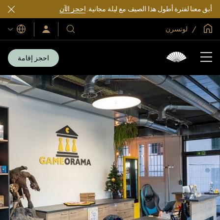
أبق معنا لفترة أطول هذا الصيف مع ليلة مجانية.
احجز الآن
الصفحة الرئيسية العالمية
لوتسرن
اللغات
فنادقنا
سجّل
الدخول/
ومنتجعاتنا
انضم
الآن
احجز إقامة