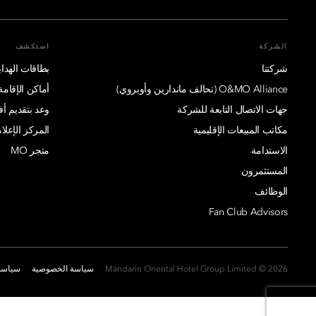
الشركة
استكشف
شركتنا
بطاقات الهدايا
O&MO Alliance (تحالف ماندارين وأوبروي)
أماكن الإقامة
جهات الاتصال التابعة للشركة
وعد بتقديم 
مكاتب المبيعات الإقليمية
المركز الإعلا
الاستدامة
متجر MO
المستثمرون
الوظائف
Fan Club Advisors
2026 © Mandarin Oriental Hotel Group Limited
سياسة الخصوصية
سياسة 