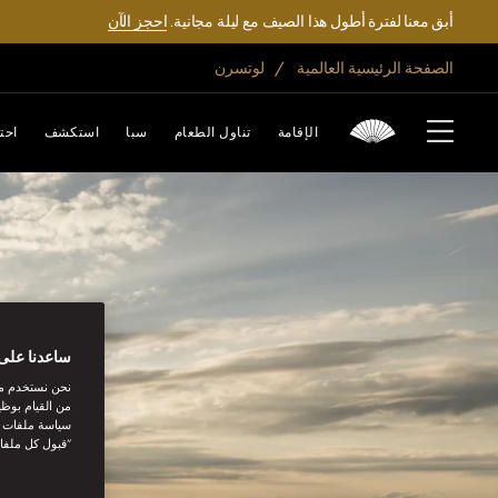
أبق معنا لفترة أطول هذا الصيف مع ليلة مجانية.
احجز الآن
الصفحة الرئيسية العالمية
لوتسرن
الإقامة
تناول الطعام
سبا
استكشف
احت
ساعدنا على 
نحن نستخدم مل
من القيام بوظي
سياسة ملفات تع
“قبول كل ملفا