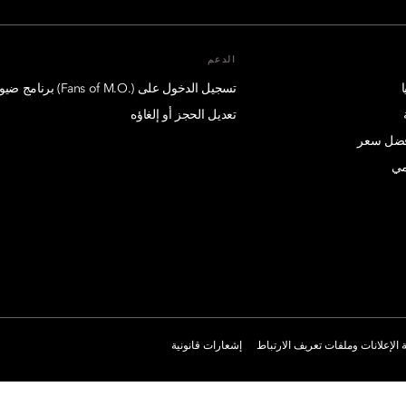
الدعم
تسجيل الدخول على (.Fans of M.O) برنامج ضيوف درجة الإمتياز
تعديل الحجز أو إلغاؤه
أفضل سعر
مي
الإعلانات وملفات تعريف الارتباط
إشعارات قانونية