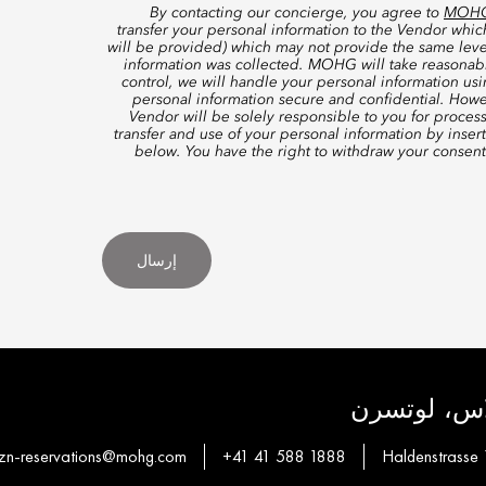
By contacting our concierge, you agree to
MOHG’
transfer your personal information to the Vendor whi
will be provided) which may not provide the same level
information was collected. MOHG will take reasonable
control, we will handle your personal information us
personal information secure and confidential. Howe
Vendor will be solely responsible to you for proces
transfer and use of your personal information by inser
below. You have the right to withdraw your consen
إرسال
لاس، لوتسرن
zn-reservations@mohg.com
+41 41 588 1888
Haldenstrasse 