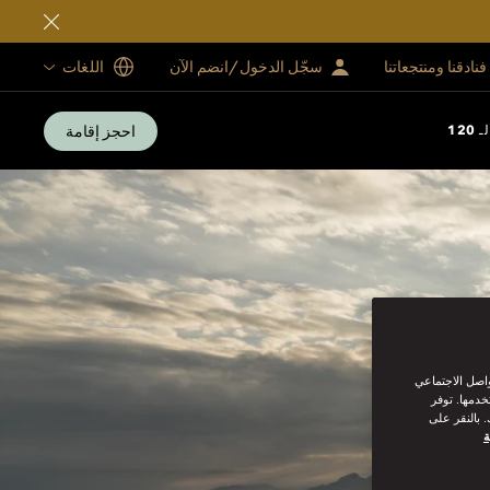
فنادقنا ومنتجعاتنا
سجّل الدخول/انضم الآن
اللغات
احجز إقامة
12
واصل الاجتماعي
خدمها. توفر
 بالنقر على
ة