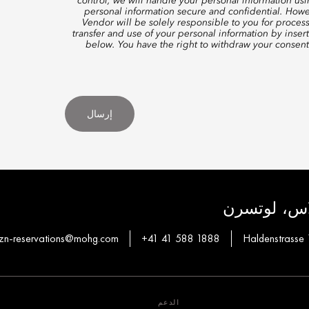
control, we will handle your personal information us
personal information secure and confidential. Howe
Vendor will be solely responsible to you for proces
transfer and use of your personal information by inser
below. You have the right to withdraw your consen
إرسال
لاس، لوتسرن
zn-reservations@mohg.com
+41 41 588 1888
Haldenstrasse 
الدعم