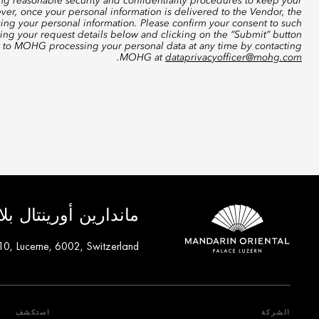
ing reasonable security and confidentiality procedures to keep your
ver, once your personal information is delivered to the Vendor, the
sing your personal information. Please confirm your consent to such
ting your request details below and clicking on the “Submit” button
t to MOHG processing your personal data at any time by contacting
.
MOHG at
dataprivacyofficer@mohg.com
ماندارين أورينتال ب
10, Lucerne, 6002, Switzerland
الشركة
استكشف