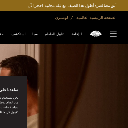
أبق معنا لفترة أطول هذا الصيف مع ليلة مجانية.
احجز الآن
الصفحة الرئيسية العالمية
لوتسرن
الإقامة
تناول الطعام
سبا
استكشف
احت
ساعدنا على 
نحن نستخدم مل
من القيام بوظي
سياسة ملفات تع
“قبول كل ملفا