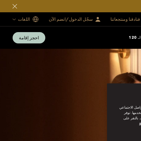
فنادقنا ومنتجعاتنا
سجّل الدخول/انضم الآن
اللغات
احجز إقامة
12
واصل الاجتماعي
خدمها. توفر
 بالنقر على
ة