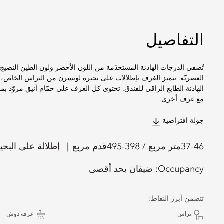
التفاصيل
تُضفي الدرجات الهادئة المستخدَمة من اللون الأخضر ولون الطين النضيج ط
الهادئة الطابع الراقي للفندق. تحتوي كل الغرف على حمّام أنيق مزوّد
مع غرف أخرى.
جولة افتراضية
37-46
متر مربع /
398-495
قدم مربع
إطلالة على البحي
Occupancy:
ضيفان بحد أقصى
تتضمن أبرز النقاط:
تراس
غرفة دوش