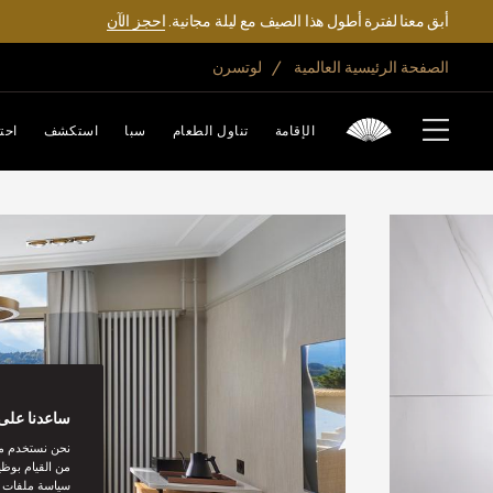
أبق معنا لفترة أطول هذا الصيف مع ليلة مجانية.
احجز الآن
الصفحة الرئيسية العالمية
لوتسرن
الإقامة
تناول الطعام
سبا
استكشف
احت
ساعدنا على 
نحن نستخدم مل
من القيام بوظي
سياسة ملفات تع