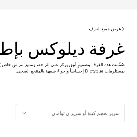
عرض جميع الغرف
غرفة ديلوكس بإطلا
صُمِّمت هذه الغرف بتصميمٍ أنيق يركز على الراحة، وتتميز بتراسٍ خاص يُ
بمستلزمات Diptyque إحساساً وأجواءً شبيهة بالمنتجع الصحي.
أنواع
الأسرة