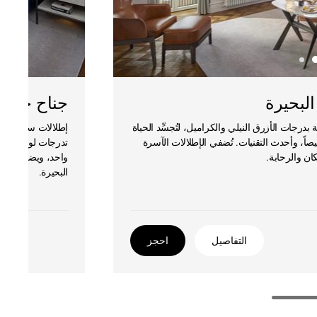
البحيرة
جناح جونيو
 بدرجات الأزرق النيلي والكراميل، لتُجسِّد الحياة
إطلالات ساحرة تخ
اً، وأحدث التقنيات. تُضفي الإطلالات الآسرة
تدرجات لونية مهدئة
ن والرحابة.
واحد، ويضم حمّاما
البحيرة.
التفاصيل
احجز