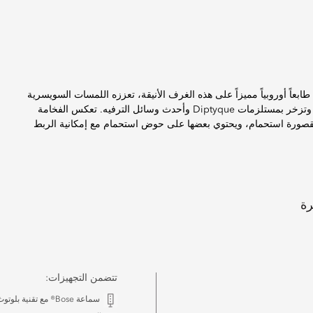
ابعاً أوروبياً مميزاً على هذه الغرف الأنيقة، تعززه اللمسات السويسرية
العصريّة. تتميز الغرف بإطلالات على بحيرة لوتسرن من التراس الخاص، وتزخر بمستلزمات Diptyque وأحدث وسائل الترفيه. تعكس الفخامة
 بمقصورة استحمام، ويحتوي بعضها على حوض استحمام مع إمكانية الربط
رة
تتضمن التجهيزات:
سماعة Bose® مع تقنية بلوتوث