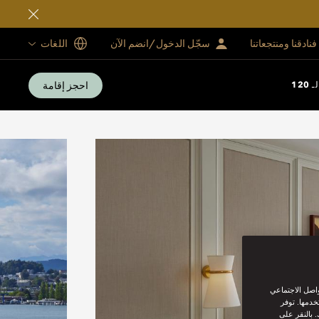
فنادقنا ومنتجعاتنا
سجّل الدخول/انضم الآن
اللغات
احجز إقامة
12
واصل الاجتماعي
خدمها. توفر
 بالنقر على