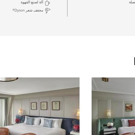
صلة
آلة لصنع القهوة
مجفف شعر Dyson®