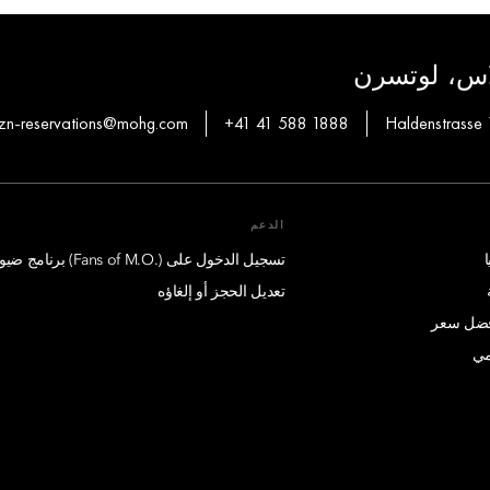
لاس، لوتسرن
zn-reservations@mohg.com
+41 41 588 1888
Haldenstrasse 
الدعم
تسجيل الدخول على (.Fans of M.O) برنامج ضيوف درجة الإمتياز
تعديل الحجز أو إلغاؤه
أفضل سعر
مي