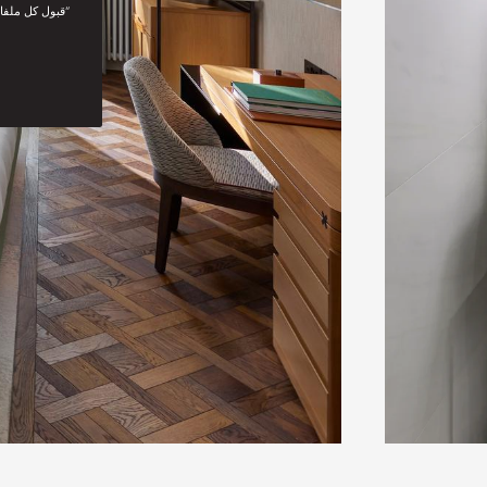
“قبول كل ملفا