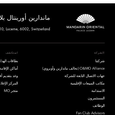
ماندارين أورينتال ب
10, Lucerne, 6002, Switzerland
الشركة
استكشف
شركتنا
بطاقات الهدايا
O&MO Alliance (تحالف ماندارين وأوبروي)
أماكن الإقامة
جهات الاتصال التابعة للشركة
وعد بتقديم 
مكاتب المبيعات الإقليمية
المركز الإعلا
الاستدامة
متجر MO
المستثمرون
الوظائف
Fan Club Advisors