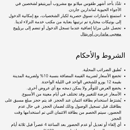
تلذّذ بأحد أشهر طقوس ميلانو مع مشروب أبيريتيفو لشخصين في
الأجواء الحيوية لماندارين جاردن.
استمتع بامتيازات تسوق حصرية لكبار الشخصيات، مع إمكانية الدخول
إلى بوتيكات مختارة تم ترتيبها بعناية من مكتب خدمة النزلاء لدينا.
تحصل على مزايا إضافية عندما تسجل الدخول أو تنضم إلى
برنامج
معجبي ماندارين أورينتال
الشروط والأحكام
تُطبق الضرائب المحلية.
تخضع الأسعار لضريبة القيمة المضافة بنسبة 10% ولضريبة المدينة
بقيمة 12 يورو للشخص الواحد في الليلة الواحدة.
يخضع العرض للتوفُّر ولا يمكن دمجه مع أي عروض أخرى.
الأسعار عرضة للتغيير وقد تختلف في أيام معينة من الأسبوع.
يُشترَط استخدام بطاقة ائتمان عند الحجز. قد يتم حجز مبلغ مسبق على
بطاقتك قبل تسجيل الوصول وذلك لضمان الحجز. في حال عدم
الحضور، سيتم الخصم من بطاقة الائتمان التي تم استخدامها وقت
الحجز.
أي إلغاء أو تعديل أو عدم الحضور بعد الساعة 4 عصراً قبل ثلاثة أيام