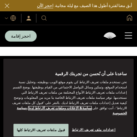
أبق معنا لفترة أطول هذا الصيف مع ليلة مجانية.
احجز الآن
الصفحة الرئيسية العالمية
اللغات
فنادقنا
سجّل
الدخول/
ومنتجعاتنا
انضم
الآن
احجز إقامة
ساعدنا على أن نُحسن من تجربتك الرقمية
نحن نستخدم ملفات تعريف الارتباط كي يقوم موقع الويب بوظيفته، وتحليل نسبة
استخدام الموقع، وتمكين وسائل التواصل الاجتماعي من القيام بوظيفتها. يوضح القسم
إعدادات ملفات تعريف الارتباط الأنواع المختلفة من ملفات تعريف الارتباط التي
نستخدمها. توفر سياسة ملفات تعريف الارتباط الخاصة بنا مزيد من المعلومات وتوضح
كيفية تعديل إعدادات ملفات تعريف الارتباط لديك. بالنقر على “قبول كل ملفات تعريف
لمجموعة فنادق ماندارين أورينتال
الارتباط”، أنت توافق على
سياسة& الإعلانات وملفات تعريف الارتباط لدينا
و
سياسة
الطابق الثامن،One Island East, Taikoo Place 18 Westlands
الخصوصية
Road, Quarry Bay, هونغ كونغ
عرض الأرقام المجانية للحجز
إعدادات ملف تعريف الارتباط
قبول ملفات تعريف الارتباط كلها