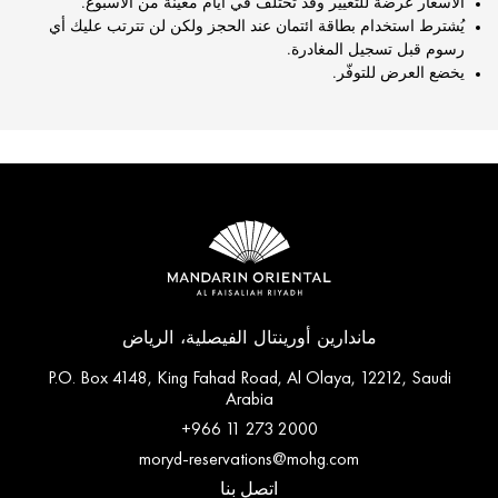
الأسعار عرضة للتغيير وقد تختلف في أيام معينة من الأسبوع.
يُشترط استخدام بطاقة ائتمان عند الحجز ولكن لن تترتب عليك أي
رسوم قبل تسجيل المغادرة.
يخضع العرض للتوفّر.
ماندارين أورينتال الفيصلية، الرياض
P.O. Box 4148, King Fahad Road, Al Olaya, 12212, Saudi
Arabia
+966 11 273 2000
moryd-reservations@mohg.com
اتصل بنا