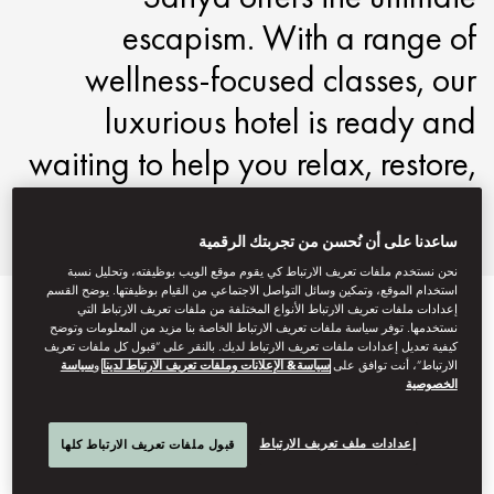
escapism. With a range of
wellness-focused classes, our
luxurious hotel is ready and
waiting to help you relax, restore,
and rejuvenate.
ساعدنا على أن نُحسن من تجربتك الرقمية
نحن نستخدم ملفات تعريف الارتباط كي يقوم موقع الويب بوظيفته، وتحليل نسبة
استخدام الموقع، وتمكين وسائل التواصل الاجتماعي من القيام بوظيفتها. يوضح القسم
إعدادات ملفات تعريف الارتباط الأنواع المختلفة من ملفات تعريف الارتباط التي
DISCOVER SANYA
نستخدمها. توفر سياسة ملفات تعريف الارتباط الخاصة بنا مزيد من المعلومات وتوضح
كيفية تعديل إعدادات ملفات تعريف الارتباط لديك. بالنقر على “قبول كل ملفات تعريف
الارتباط”، أنت توافق على
سياسة& الإعلانات وملفات تعريف الارتباط لدينا
و
سياسة
الخصوصية
إعدادات ملف تعريف الارتباط
قبول ملفات تعريف الارتباط كلها