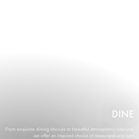
DINE
From exquisite dining choices to beautiful atmospheric interiors,
we offer an inspired choice of restaurants and bars.