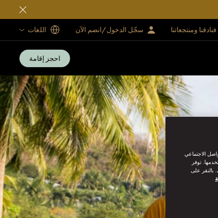
فنادقنا ومنتجعاتنا
سجّل الدخول/انضم الآن
اللغات
احجز إقامة
واصل الاجتماعي
خدمها. توفر
 بالنقر على
ة