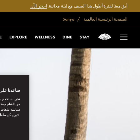
أبق معنا لفترة أطول هذا الصيف مع ليلة مجانية.
احجز الآن
الصفحة الرئيسية العالمية
Sanya
E
EXPLORE
WELLNESS
DINE
STAY
ساعدنا على 
نحن نستخدم مل
من القيام بوظي
سياسة ملفات تع
“قبول كل ملفا