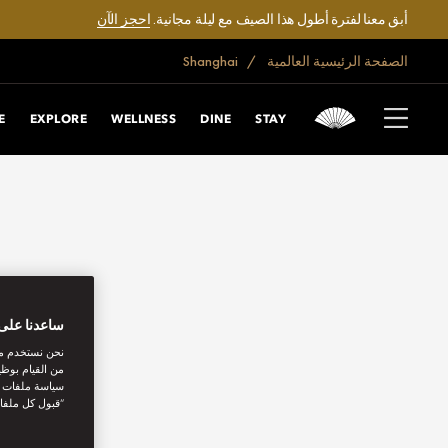
أبق معنا لفترة أطول هذا الصيف مع ليلة مجانية.
احجز الآن
الصفحة الرئيسية العالمية
Shanghai
E
EXPLORE
WELLNESS
DINE
STAY
ساعدنا على 
نحن نستخدم مل
من القيام بوظي
سياسة ملفات تع
“قبول كل ملفا