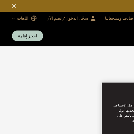
فنادقنا ومنتجعاتنا
سجّل الدخول/انضم الآن
اللغات
احجز إقامة
واصل الاجتماعي
خدمها. توفر
 بالنقر على
ة