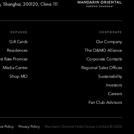
111 Pudong Road (S), Pudong, Shanghai, 200120, China
EXPLORE
CORPORATE
Gift Cards
Our Company
Residences
The O&MO Alliance
st Rate Promise
Corporate Contacts
Media Centre
Regional Sales Offices
Shop MO
Sustainability
Investors
Careers
Fan Club Advisors
ie Policy
Privacy Policy
2026 © Mandarin Oriental Hotel Group Limited