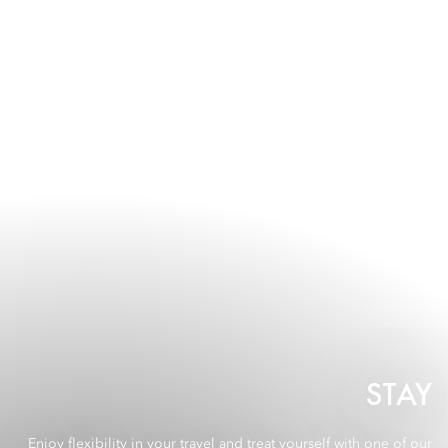
STAY
Enjoy flexibility in your travel and treat yourself with one of our