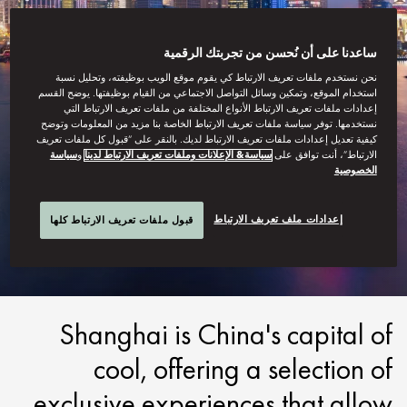
ساعدنا على أن نُحسن من تجربتك الرقمية
نحن نستخدم ملفات تعريف الارتباط كي يقوم موقع الويب بوظيفته، وتحليل نسبة
استخدام الموقع، وتمكين وسائل التواصل الاجتماعي من القيام بوظيفتها. يوضح القسم
إعدادات ملفات تعريف الارتباط الأنواع المختلفة من ملفات تعريف الارتباط التي
نستخدمها. توفر سياسة ملفات تعريف الارتباط الخاصة بنا مزيد من المعلومات وتوضح
كيفية تعديل إعدادات ملفات تعريف الارتباط لديك. بالنقر على “قبول كل ملفات تعريف
الارتباط”، أنت توافق على
سياسة& الإعلانات وملفات تعريف الارتباط لدينا
و
سياسة
الخصوصية
SHANGHAI
إعدادات ملف تعريف الارتباط
قبول ملفات تعريف الارتباط كلها
EXPLORE
Shanghai is China's capital of
cool, offering a selection of
exclusive experiences that allow