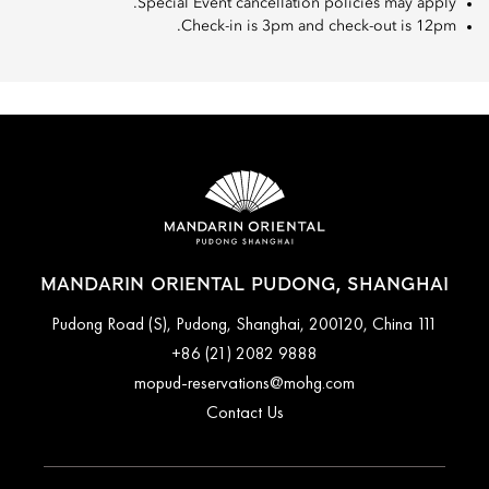
Special Event cancellation policies may apply.
Check-in is 3pm and check-out is 12pm.
MANDARIN ORIENTAL PUDONG, SHANGHAI
111 Pudong Road (S), Pudong, Shanghai, 200120, China
+86 (21) 2082 9888
mopud-reservations@mohg.com
Contact Us