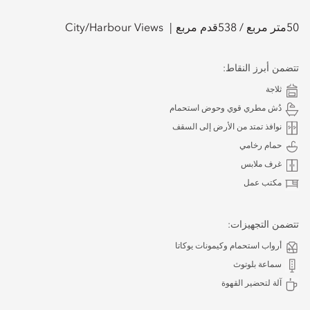
50
متر مربع /
538
قدم مربع
City/Harbour Views
تتضمن أبرز النقاط:
ثلاجة
دُش مطري قوي وحوض استحمام
نوافذ تمتد من الأرض إلى السقف
حمام رخامي
غرف ملابس
مكتب عمل
تتضمن التجهيزات:
أرواب استحمام وكيمونات يوكاتا
سماعة بلوتوث
آلة لتحضير القهوة