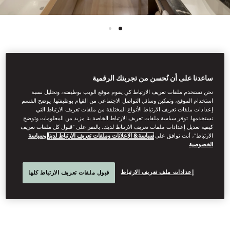
See All Rooms
ساعدنا على أن نُحسن من تجربتك الرقمية
نحن نستخدم ملفات تعريف الارتباط كي يقوم موقع الويب بوظيفته، وتحليل نسبة
DELUXE RIVER VIEW
استخدام الموقع، وتمكين وسائل التواصل الاجتماعي من القيام بوظيفتها. يوضح القسم
إعدادات ملفات تعريف الارتباط الأنواع المختلفة من ملفات تعريف الارتباط التي
نستخدمها. توفر سياسة ملفات تعريف الارتباط الخاصة بنا مزيد من المعلومات وتوضح
ROOM
كيفية تعديل إعدادات ملفات تعريف الارتباط لديك. بالنقر على “قبول كل ملفات تعريف
الارتباط”، أنت توافق على
سياسة& الإعلانات وملفات تعريف الارتباط لدينا
و
سياسة
الخصوصية
Enjoying breathtaking views over the Huangpu River, these
إعدادات ملف تعريف الارتباط
قبول ملفات تعريف الارتباط كلها
beautiful rooms are situated between our 3rd and 18th floors.
Spacious bathrooms include a large soaking tub, twin vanity
areas and walk-in rainforest shower.