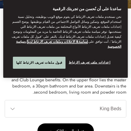
ساعدنا على أن نُحسن من تجربتك الرقمية
نحن نستخدم ملفات تعريف الارتباط كي يقوم موقع الويب بوظيفته، وتحليل نسبة
استخدام الموقع، وتمكين وسائل التواصل الاجتماعي من القيام بوظيفتها. يوضح القسم
إعدادات ملفات تعريف الارتباط الأنواع المختلفة من ملفات تعريف الارتباط التي
نستخدمها. توفر سياسة ملفات تعريف الارتباط الخاصة بنا مزيد من المعلومات وتوضح
كيفية تعديل إعدادات ملفات تعريف الارتباط لديك. بالنقر على “قبول كل ملفات تعريف
See All Rooms
الارتباط”، أنت توافق على
سياسة& الإعلانات وملفات تعريف الارتباط لدينا
و
سياسة
الخصوصية
ORIENTAL SUITE
إعدادات ملف تعريف الارتباط
قبول ملفات تعريف الارتباط كلها
Spread over two floors, this two-bed suite offers butler service
and Club Lounge benefits. On the upper floor lies the master
bedroom, a 30sqm bathroom and bar area. Downstairs is the
second bedroom, living room and powder room.
أنوا
الأ