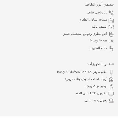
تتضمن أبرز النقاط:
ناد رياضي خاص
مساحة لتناول الطعام
أسقف عالية
دُش مطري وحوض استحمام عميق
Study Room
حمام الضيوف
تتضمن التجهيزات:
نظام صوتي Bang & Olufsen BeoLab
أرواب استحمام وكيمونات حريرية
توفير فواكه يوميًا
تلفزيون LCD عالي الدقة
دخول ردهة النادي