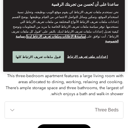
ساعدنا على أن نُحسن من تجربتك الرقمية
نحن نستخدم ملفات تعريف الارتباط كي يقوم موقع الويب بوظيفته، وتحليل نسبة
استخدام الموقع، وتمكين وسائل التواصل الاجتماعي من القيام بوظيفتها. يوضح القسم
إعدادات ملفات تعريف الارتباط الأنواع المختلفة من ملفات تعريف الارتباط التي
See All Rooms
نستخدمها. توفر سياسة ملفات تعريف الارتباط الخاصة بنا مزيد من المعلومات وتوضح
كيفية تعديل إعدادات ملفات تعريف الارتباط لديك. بالنقر على “قبول كل ملفات تعريف
الارتباط”، أنت توافق على
سياسة& الإعلانات وملفات تعريف الارتباط لدينا
و
سياسة
THREE-BEDROOM
الخصوصية
APARTMENT
إعدادات ملف تعريف الارتباط
قبول ملفات تعريف الارتباط كلها
This three-bedroom apartment features a large living room with
areas allocated to dining, working, relaxing and cooking.
There’s ample storage space and three bathrooms, the largest of
which enjoys a bath and walk-in shower.
أنوا
الأ