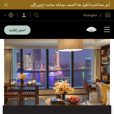
أبق معنا لفترة أطول هذا الصيف مع ليلة مجانية.
احجز الآن
الصفحة الرئيسية العالمية
Shanghai
اللغات
فنادقنا
سجّل
الدخول/
ومنتجعاتنا
انضم
الآن
احجز إقامة