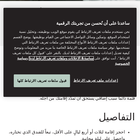
بعض اللحظات تستحق أن تدوم
للأبد.
ساعدنا على أن نُحسن من تجربتك الرقمية
نحن نستخدم ملفات تعريف الارتباط كي يقوم موقع الويب بوظيفته، وتحليل نسبة
استخدام الموقع، وتمكين وسائل التواصل الاجتماعي من القيام بوظيفتها. يوضح القسم
إعدادات ملفات تعريف الارتباط الأنواع المختلفة من ملفات تعريف الارتباط التي
نستخدمها. توفر سياسة ملفات تعريف الارتباط الخاصة بنا مزيد من المعلومات وتوضح
كيفية تعديل إعدادات ملفات تعريف الارتباط لديك. بالنقر على “قبول كل ملفات تعريف
الارتباط”، أنت توافق على
سياسة& الإعلانات وملفات تعريف الارتباط لدينا
و
سياسة
في هذا الصيف، امنح نفسك فرصة للتروِّي والاستجمام، وأفسح المجال
الخصوصية
لذكرى أخرى جميلة. مع عرضنا الحصري، ستحصل على ليلة مجانية عندما
تحجز إقامة لثلاث أو أربع ليالٍ على الأقل، تبعاً للفندق الذي تختاره.
إعدادات ملف تعريف الارتباط
قبول ملفات تعريف الارتباط كلها
وسواء كنت ترغب في الاستمتاع بصباح إضافي تستيقظ فيه متى شئت، أو
ترغب في السباحة مرّة أخرى قبل الغروب، أو فسحةٍ لاستكشاف المزيد،
فثمة دائماً سبب إضافي يستحق أن تمدّد إقامتك من أجله.
التفاصيل
احجز إقامة لثلاث أو أربع ليالٍ على الأقل، تبعاً للفندق الذي تختاره،
واحصل على ليلة مجانية.