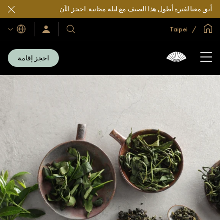
أبق معنا لفترة أطول هذا الصيف مع ليلة مجانية.
احجز الآن
الصفحة الرئيسية العالمية
Taipei
اللغات
فنادقنا
سجّل
الدخول/
ومنتجعاتنا
انضم
الآن
احجز إقامة