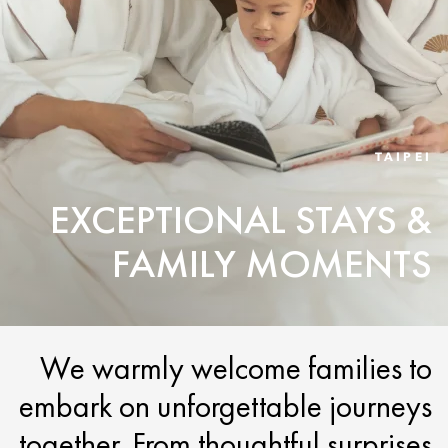
TAIPEI
EXCEPTIONAL STAYS &
FAMILY MOMENTS
We warmly welcome families to
embark on unforgettable journeys
together. From thoughtful surprises