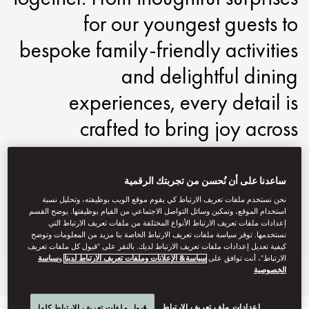
for our youngest guests to
bespoke family-friendly activities
and delightful dining
experiences, every detail is
crafted to bring joy across
generations.
ساعدنا على أن نُحسن من تجربتك الرقمية
motpe-reservations@mohg.com
نحن نستخدم ملفات تعريف الارتباط كي يقوم موقع الويب بوظيفته، وتحليل نسبة
+886 2 2715 6888
استخدام الموقع، وتمكين وسائل التواصل الاجتماعي من القيام بوظيفتها. يوضح القسم
إعدادات ملفات تعريف الارتباط الأنواع المختلفة من ملفات تعريف الارتباط التي
Ask Away
نستخدمها. توفر سياسة ملفات تعريف الارتباط الخاصة بنا مزيد من المعلومات وتوضح
كيفية تعديل إعدادات ملفات تعريف الارتباط لديك. بالنقر على “قبول كل ملفات تعريف
الارتباط”، أنت توافق على
سياسة& الإعلانات وملفات تعريف الارتباط لدينا
و
سياسة
الخصوصية
Offers
Experiences
Dine
Stay
إعدادات ملف تعريف الارتباط
قبول ملفات تعريف الارتباط كلها