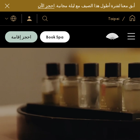
أبق معنا لفترة أطول هذا الصيف مع ليلة مجانية.
احجز الآن
الصفحة الرئيسية العالمية
Taipei
اللغات
فنادقنا
سجّل
الدخول/
ومنتجعاتنا
انضم
الآن
Book Spa
احجز إقامة