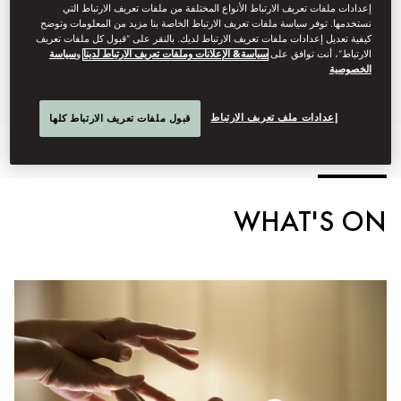
10am - 9pm
Spa:
إعدادات ملفات تعريف الارتباط الأنواع المختلفة من ملفات تعريف الارتباط التي
Open 24 hours
Fitness Centre:
نستخدمها. توفر سياسة ملفات تعريف الارتباط الخاصة بنا مزيد من المعلومات وتوضح
كيفية تعديل إعدادات ملفات تعريف الارتباط لديك. بالنقر على “قبول كل ملفات تعريف
Staffing from 7am - 8pm
الارتباط”، أنت توافق على
سياسة& الإعلانات وملفات تعريف الارتباط لدينا
و
سياسة
7am - 8pm
Swimming Pool:
الخصوصية
Spa Brochure
إعدادات ملف تعريف الارتباط
قبول ملفات تعريف الارتباط كلها
ites
Heat and Water Therapies
Spa Treatments
Overview
WHAT'S ON