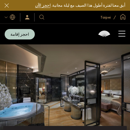
أبق معنا لفترة أطول هذا الصيف مع ليلة مجانية.
احجز الآن
الصفحة الرئيسية العالمية
Taipei
اللغات
فنادقنا
سجّل
الدخول/
ومنتجعاتنا
انضم
الآن
احجز إقامة