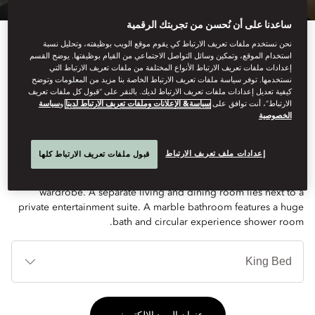
ساعدنا على أن نُحسن من تجربتك الرقمية
نحن نستخدم ملفات تعريف الارتباط كي يقوم موقع الويب بوظيفته، وتحليل نسبة
استخدام الموقع، وتمكين وسائل التواصل الاجتماعي من القيام بوظيفتها. يوضح القسم
إعدادات ملفات تعريف الارتباط الأنواع المختلفة من ملفات تعريف الارتباط التي
نستخدمها. توفر سياسة ملفات تعريف الارتباط الخاصة بنا مزيد من المعلومات وتوضح
كيفية تعديل إعدادات ملفات تعريف الارتباط لديك. بالنقر على “قبول كل ملفات تعريف
See All Rooms
الارتباط”، أنت توافق على
سياسة& الإعلانات وملفات تعريف الارتباط لدينا
و
سياسة
الخصوصية
MANDARIN SUITE
إعدادات ملف تعريف الارتباط
قبول ملفات تعريف الارتباط كلها
This luxurious suite's spacious bedroom includes a large walk-in
wardrobe. A separate living and dining room lies next to a
private entertainment suite. A marble bathroom features a huge
bath and circular experience shower room.
أنوا
الأ