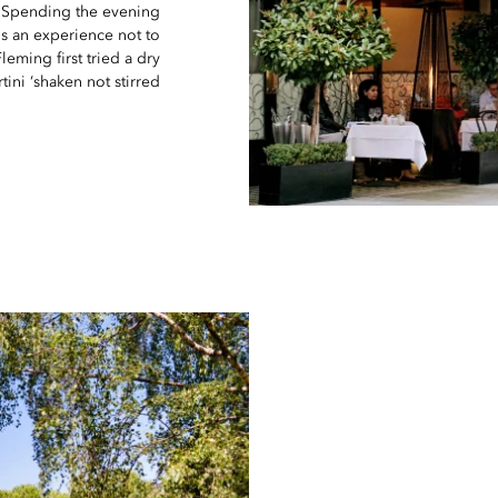
. Spending the evening
s an experience not to
leming first tried a dry
tini ‘shaken not stirred’.