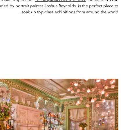
f with inspiration.
The Royal Academy of Arts
, founded in 1768
aded by portrait painter Joshua Reynolds, is the perfect place to
soak up top-class exhibitions from around the world.