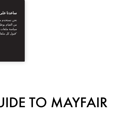
ساعدنا على 
نحن نستخدم مل
من القيام بوظي
سياسة ملفات تع
“قبول كل ملفا
IDE TO MAYFAIR