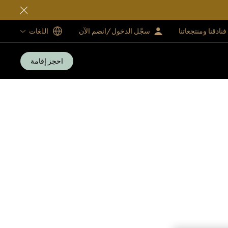
فنادقنا ومنتجعاتنا
سجّل الدخول/انضم الآن
اللغات
احجز إقامة