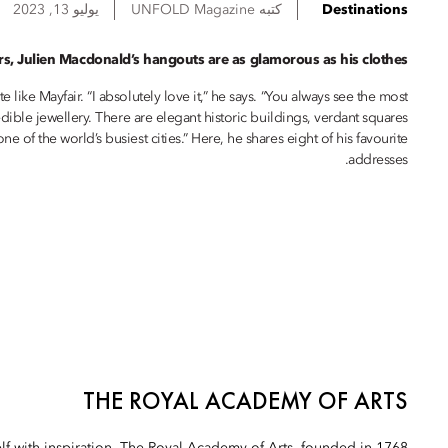
Destinations
كتبه
UNFOLD Magazine
يوليو 13, 2023
rs, Julien Macdonald’s hangouts are as glamorous as his clothes.
e like Mayfair. “I absolutely love it,” he says. “You always see the most
ible jewellery. There are elegant historic buildings, verdant squares
one of the world’s busiest cities.” Here, he shares eight of his favourite
addresses.
THE ROYAL ACADEMY OF ARTS