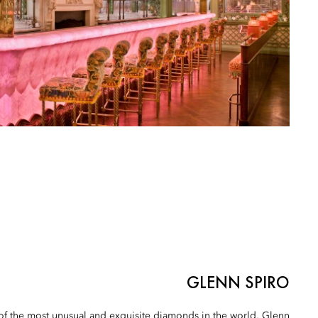
GLENN SPIRO
 of the most unusual and exquisite diamonds in the world,
Glenn