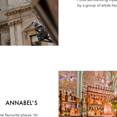
I love surrounding mysel
by a group of artists he
ANNABEL'S
me favourite places. It’s