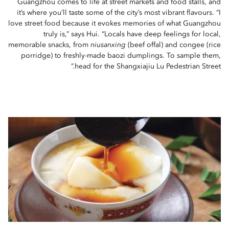
Guangzhou comes to life at street markets and food stalls, and
it’s where you’ll taste some of the city’s most vibrant flavours. “I
love street food because it evokes memories of what Guangzhou
truly is,” says Hui. “Locals have deep feelings for local,
memorable snacks, from
niusanxing
(beef offal) and congee (rice
porridge) to freshly-made baozi dumplings. To sample them,
head for the Shangxiajiu Lu Pedestrian Street.”