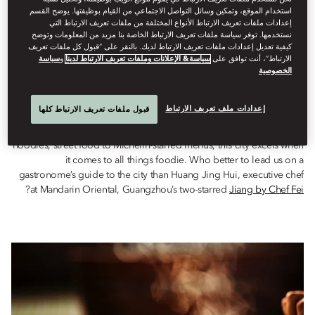
Dine
استخدام الموقع، وتمكين وسائل التواصل الاجتماعي من القيام بوظيفتها. يوضح القسم
إعدادات ملفات تعريف الارتباط الأنواع المختلفة من ملفات تعريف الارتباط التي
كتبه
Hui
Angela
مارس 14, 2023
نستخدمها. توفر سياسة ملفات تعريف الارتباط الخاصة بنا مزيد من المعلومات وتوضح
كيفية تعديل إعدادات ملفات تعريف الارتباط لديك. بالنقر على “قبول كل ملفات تعريف
الارتباط”، أنت توافق على
سياسة& الإعلانات وملفات تعريف الارتباط لدينا
و
سياسة
Eat like a local in Guangzhou with chef Huang Jing Hui, who
الخصوصية
shares some of his favourite foodie addresses.
إعدادات ملف تعريف الارتباط
قبول ملفات تعريف الارتباط كلها
Cantonese cuisine is known all around the world – and Guangzhou
is fast becoming China’s new gourmet capital. From dim sum to
noodles, street food to Michelin-starred menus, this city excels when
it comes to all things foodie. Who better to lead us on a
gastronome’s guide to the city than Huang Jing Hui, executive chef
?
at Mandarin Oriental, Guangzhou’s two-starred
Jiang by Chef Fei