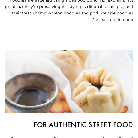
noodles are flattened using a bamboo pole,” Hui explains. “It’s
great that they’re preserving this dying traditional technique, and
their fresh shrimp wonton noodles and pork knuckle noodles
are second to none.”
FOR AUTHENTIC STREET FOOD