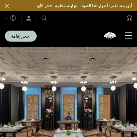
أبق معنا لفترة أطول هذا الصيف مع ليلة مجانية.
احجز الآن
الصفحة الرئيسية العالمية
اللغات
فنادقنا
سجّل
الدخول/
ومنتجعاتنا
انضم
الآن
احجز إقامة